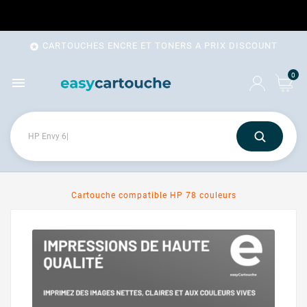
CARTOUCHES ENCRE ET TONERS A PRIX DISCOUNT

0

Cartouche compatible HP 78 couleurs