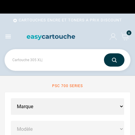
CARTOUCHES ENCRE ET TONERS A PRIX DISCOUNT

0

PSC 700 SERIES