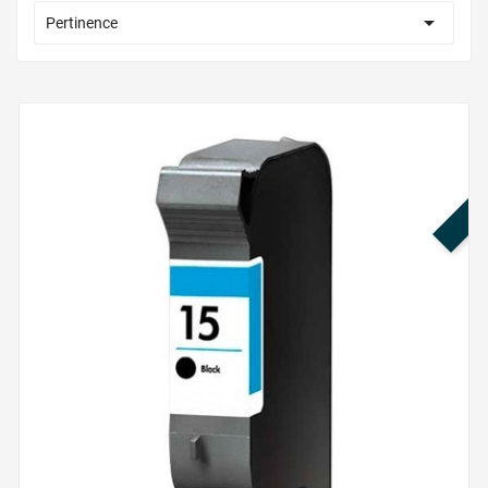

Pertinence
PR