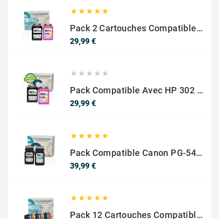





Pack 2 Cartouches Compatible Avec HP 301 XL Noir Et Couleur
Prix
29,99 €





Pack Compatible Avec HP 302 XL Noir Et Couleur - SANS NIVEAU ENCRE
Prix
29,99 €





Pack Compatible Canon PG-540 XL / CL-541 XL – Noir & Couleur – Haute Capacité
Prix
39,99 €





Pack 12 Cartouches Compatible EPSON 603XL