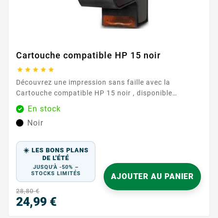
Cartouche compatible HP 15 noir





Découvrez une impression sans faille avec la
Cartouche compatible HP 15 noir , disponible
exclusivement chez Easycartouche. Cette cartouche
En stock
d'encre de haute qualité est conçue pour répondre à
Noir
vos besoins d'impression quotidiens, offrant des
performances et une fiabilité exceptionnelles.
Parfaite pour un usage domestique et professionnel,
☀️ LES BONS PLANS
elle garantit que chaque impression...
DE L'ÉTÉ
JUSQU'À -50% –
STOCKS LIMITÉS
AJOUTER AU PANIER
28,80 €
24,99 €
Prix