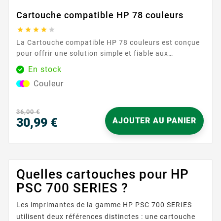
Cartouche compatible HP 78 couleurs





La Cartouche compatible HP 78 couleurs est conçue
pour offrir une solution simple et fiable aux
utilisateurs d’imprimantes utilisant la référence HP
En stock
78 . Facile à installer, elle s’insère en quelques gestes
Couleur
et permet de reprendre l’impression sans
complication. Idéale pour un usage quotidien à la
maison comme au bureau, elle délivre des couleurs
36,00 €
régulières et...
30,99 €
AJOUTER AU PANIER
Prix
Quelles cartouches pour HP
PSC 700 SERIES ?
Les imprimantes de la gamme HP PSC 700 SERIES
utilisent deux références distinctes : une cartouche