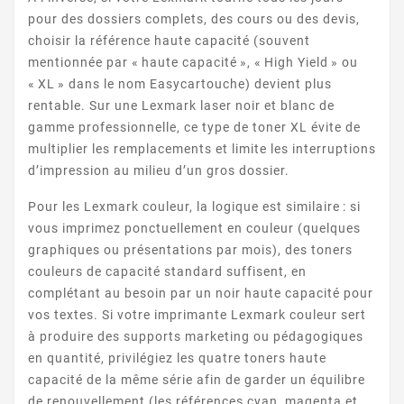
pour des dossiers complets, des cours ou des devis,
choisir la référence haute capacité (souvent
mentionnée par « haute capacité », « High Yield » ou
« XL » dans le nom Easycartouche) devient plus
PRESTIGE
rentable. Sur une Lexmark laser noir et blanc de
gamme professionnelle, ce type de toner XL évite de
multiplier les remplacements et limite les interruptions
d’impression au milieu d’un gros dossier.
Pour les Lexmark couleur, la logique est similaire : si
vous imprimez ponctuellement en couleur (quelques
graphiques ou présentations par mois), des toners
couleurs de capacité standard suffisent, en
PREVAIL
complétant au besoin par un noir haute capacité pour
vos textes. Si votre imprimante Lexmark couleur sert
à produire des supports marketing ou pédagogiques
en quantité, privilégiez les quatre toners haute
capacité de la même série afin de garder un équilibre
de renouvellement (les références cyan, magenta et