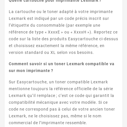
Quelle cartouche pour imprimante Lexmark ?
LEXMARK OPTRA T
La cartouche ou le toner adapté à votre imprimante
Lexmark est indiqué par un code précis inscrit sur
l’étiquette du consommable (par exemple une
référence de type « XxxxE » ou « XxxxH »). Reportez ce
code sur la liste des produits Easycartouche ci-dessus
et choisissez exactement la même référence, en
version standard ou XL selon vos besoins.
LEXMARK CS SERIE
Comment savoir si un toner Lexmark compatible va
sur mon imprimante ?
Sur Easycartouche, un toner compatible Lexmark
mentionne toujours la référence officielle de la série
Lexmark qu’il remplace ; c’est ce code qui garantit la
compatibilité mécanique avec votre modèle. Si ce
code ne correspond pas à celui de votre ancien toner
Lexmark, ne le choisissez pas, même si le nom
LEXMARK M SERIE
commercial de l’imprimante ressemble.