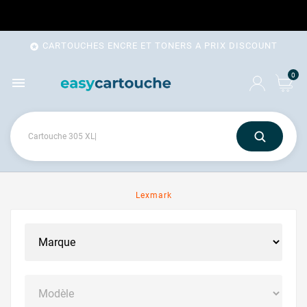
CARTOUCHES ENCRE ET TONERS A PRIX DISCOUNT

0

Lexmark