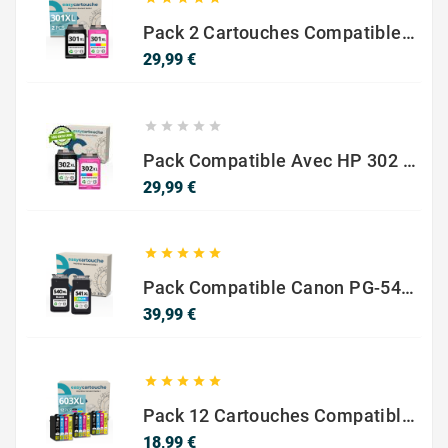
Pack 2 Cartouches Compatible Avec HP 301 XL Noir Et Couleur
Prix
29,99 €





Pack Compatible Avec HP 302 XL Noir Et Couleur - SANS NIVEAU ENCRE
Prix
29,99 €





Pack Compatible Canon PG-540 XL / CL-541 XL – Noir & Couleur – Haute Capacité
Prix
39,99 €





Pack 12 Cartouches Compatible EPSON 603XL
Prix
18,99 €