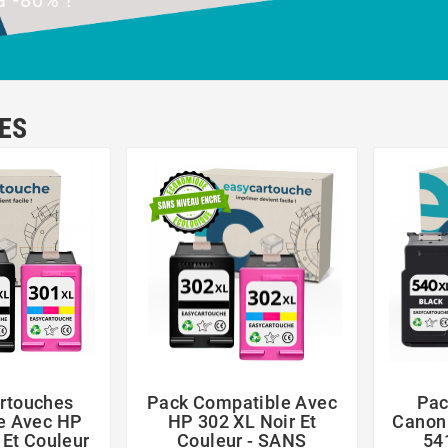
à -80% !
ES
rtouches
Pack Compatible Avec
Pac



e Avec HP
HP 302 XL Noir Et
Canon 
 Et Couleur
Couleur - SANS
54