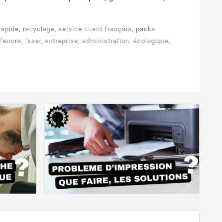
apide, recyclage, service client français, packs
ncre, laser, entreprise, administration, écologique,