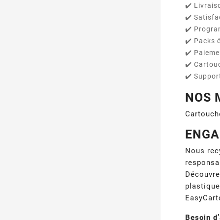
✔️ Livrais
✔️ Satisfa
✔️ Progr
✔️ Packs 
✔️ Paieme
✔️ Cartou
✔️ Support
NOS 
Cartouch
ENGA
Nous rec
responsa
Découvre
plastique
EasyCarto
Besoin d’