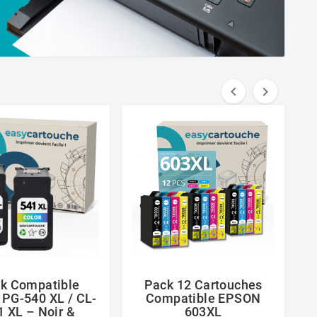


k Compatible
Pack 12 Cartouches




PG-540 XL / CL-
Compatible EPSON
1 XL – Noir &
603XL