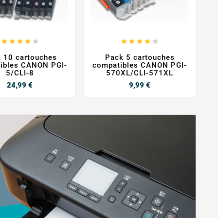














 10 cartouches
Pack 5 cartouches
ibles CANON PGI-
compatibles CANON PGI-
c
5/CLI-8
570XL/CLI-571XL
Prix
Prix
24,99 €
9,99 €