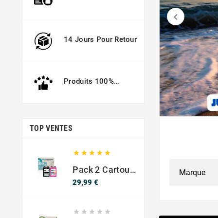

14 Jours Pour Retour
Produits 100%
Garantis
TOP VENTES





Pack 2 Cartouches Compatible Avec HP 301 XL Noir Et Couleur
Prix
29,99 €




