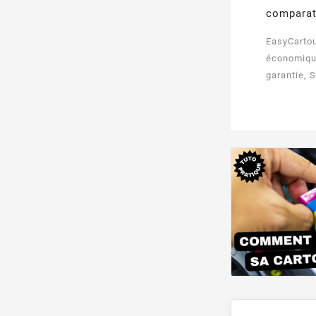
comparat
EasyCartou
économique
garantie, S