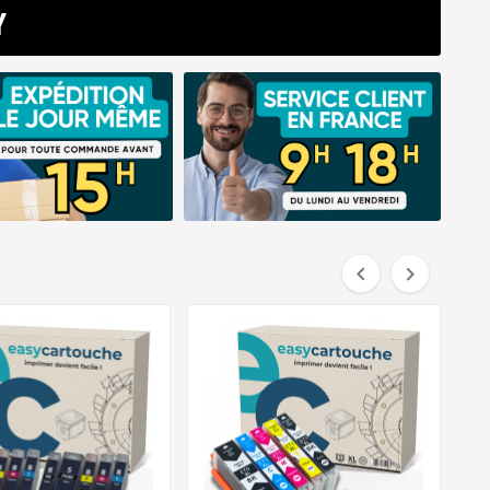
Y

