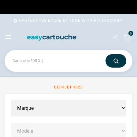
CARTOUCHES ENCRE ET TONERS A PRIX DISCOUNT

0

DESKJET 3820