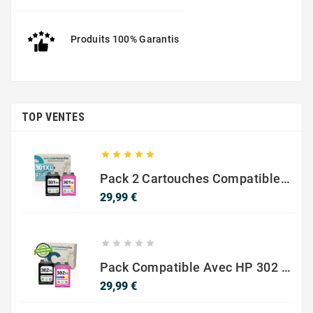
Produits 100% Garantis
TOP VENTES





Pack 2 Cartouches Compatible Avec HP 301 XL Noir Et Couleur
Prix
29,99 €





Pack Compatible Avec HP 302 XL Noir Et Couleur - SANS NIVEAU ENCRE
Prix
29,99 €