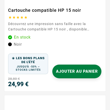
Cartouche compatible HP 15 noir





Découvrez une impression sans faille avec la
Cartouche compatible HP 15 noir , disponible
exclusivement chez Easycartouche. Cette cartouche
En stock
d'encre de haute qualité est conçue pour répondre à
Noir
vos besoins d'impression quotidiens, offrant des
performances et une fiabilité exceptionnelles.
Parfaite pour un usage domestique et professionnel,
☀️ LES BONS PLANS
elle garantit que chaque impression...
DE L'ÉTÉ
JUSQU'À -50% –
STOCKS LIMITÉS
AJOUTER AU PANIER
28,80 €
24,99 €
Prix