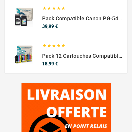





Pack Compatible Canon PG-540 XL / CL-541 XL – Noir & Couleur – Haute Capacité
Prix
39,99 €





Pack 12 Cartouches Compatible EPSON 603XL
Prix
18,99 €