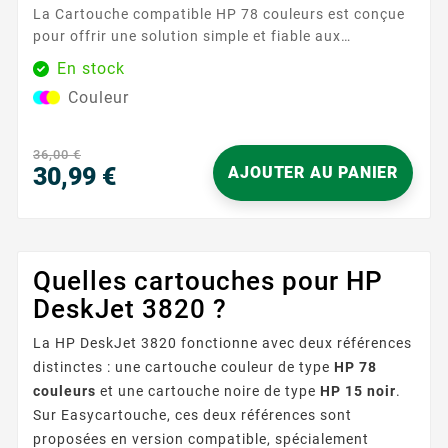
La Cartouche compatible HP 78 couleurs est conçue
pour offrir une solution simple et fiable aux
utilisateurs d’imprimantes utilisant la référence HP
En stock
78 . Facile à installer, elle s’insère en quelques gestes
Couleur
et permet de reprendre l’impression sans
complication. Idéale pour un usage quotidien à la
maison comme au bureau, elle délivre des couleurs
36,00 €
régulières et...
30,99 €
AJOUTER AU PANIER
Prix
Quelles cartouches pour HP
DeskJet 3820 ?
La HP DeskJet 3820 fonctionne avec deux références
distinctes : une cartouche couleur de type
HP 78
couleurs
et une cartouche noire de type
HP 15 noir
.
Sur Easycartouche, ces deux références sont
proposées en version compatible, spécialement