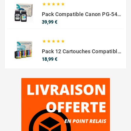





Pack Compatible Canon PG-540 XL / CL-541 XL – Noir & Couleur – Haute Capacité
Prix
39,99 €





Pack 12 Cartouches Compatible EPSON 603XL
Prix
18,99 €