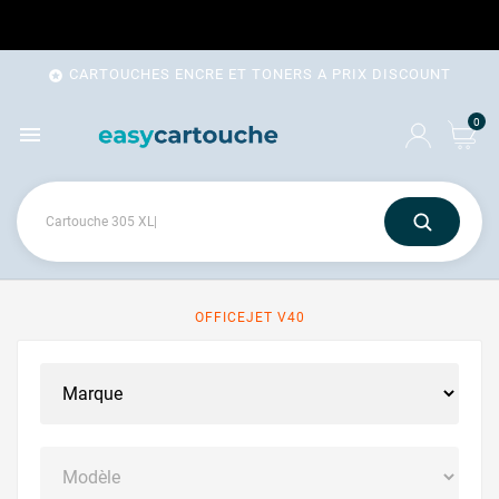
CARTOUCHES ENCRE ET TONERS A PRIX DISCOUNT

0

OFFICEJET V40