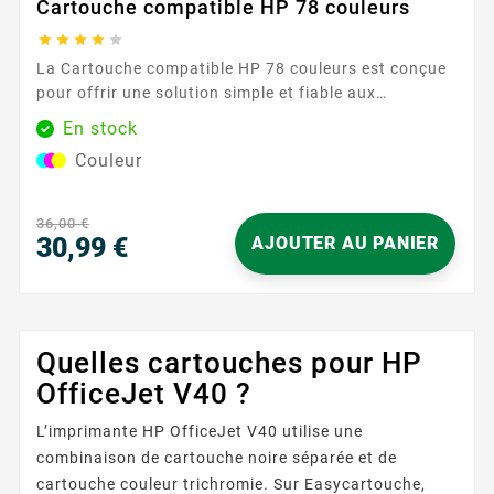
Cartouche compatible HP 78 couleurs





La Cartouche compatible HP 78 couleurs est conçue
pour offrir une solution simple et fiable aux
utilisateurs d’imprimantes utilisant la référence HP
En stock
78 . Facile à installer, elle s’insère en quelques gestes
Couleur
et permet de reprendre l’impression sans
complication. Idéale pour un usage quotidien à la
maison comme au bureau, elle délivre des couleurs
36,00 €
régulières et...
30,99 €
AJOUTER AU PANIER
Prix
Quelles cartouches pour HP
OfficeJet V40 ?
L’imprimante HP OfficeJet V40 utilise une
combinaison de cartouche noire séparée et de
cartouche couleur trichromie. Sur Easycartouche,