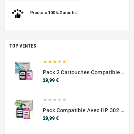
Produits 100% Garantis
TOP VENTES





Pack 2 Cartouches Compatible Avec HP 301 XL Noir Et Couleur
Prix
29,99 €





Pack Compatible Avec HP 302 XL Noir Et Couleur - SANS NIVEAU ENCRE
Prix
29,99 €