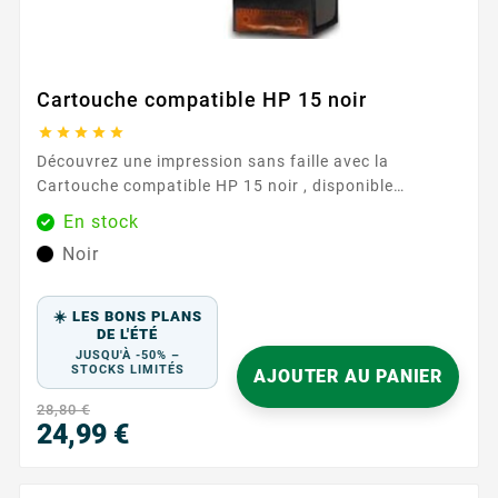
Cartouche compatible HP 15 noir





Découvrez une impression sans faille avec la
Cartouche compatible HP 15 noir , disponible
exclusivement chez Easycartouche. Cette cartouche
En stock
d'encre de haute qualité est conçue pour répondre à
Noir
vos besoins d'impression quotidiens, offrant des
performances et une fiabilité exceptionnelles.
Parfaite pour un usage domestique et professionnel,
☀️ LES BONS PLANS
elle garantit que chaque impression...
DE L'ÉTÉ
JUSQU'À -50% –
STOCKS LIMITÉS
AJOUTER AU PANIER
28,80 €
24,99 €
Prix