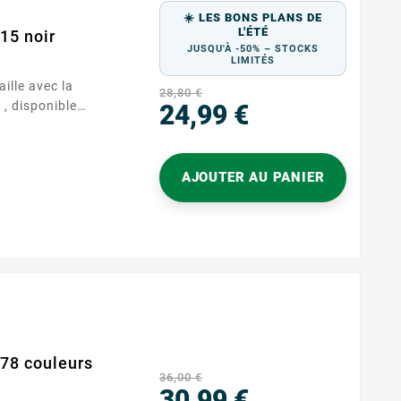
☀️ LES BONS PLANS DE
L'ÉTÉ
15 noir
JUSQU'À -50% – STOCKS
LIMITÉS
ille avec la
28,80 €
, disponible
24,99 €
e. Cette
Prix
té est conçue pour
ion quotidiens,
AJOUTER AU PANIER
iabilité
n usage
 garantit que
78 couleurs
36,00 €
30,99 €