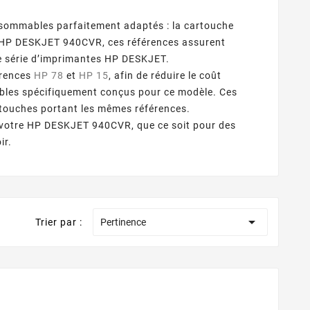
ommables parfaitement adaptés : la cartouche
e HP DESKJET 940CVR, ces références assurent
te série d’imprimantes HP DESKJET.
érences
HP 78
et
HP 15
, afin de réduire le coût
bles spécifiquement conçus pour ce modèle. Ces
touches portant les mêmes références.
z votre HP DESKJET 940CVR, que ce soit pour des
ir.

Trier par :
Pertinence