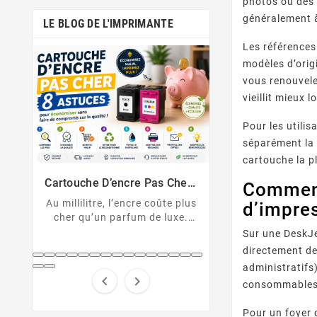
photos ou des 
généralement à
LE BLOG DE L'IMPRIMANTE
Les références
modèles d’orig
vous renouvele
vieillit mieux
Pour les utilis
séparément la 
Comment Désactiver La Puce
Messages D’erreu
cartouche la pl
De La Cartouche HP
Sur Imprimante
Cartouche HP non reconnue ?
U043, 1403, B2
Solutions Et D
er :
Comment
Découvrez comment
cartouche non 
nt
 plus
d’impre
désactiver la protection des
Décryptez les 
xe.
cartouches HP et contourner
d'erreur de votre
pert
Sur une DeskJe
la puce HP en toute légalité.
Canon et résolv
hes
code pas à
directement de
...
administratifs)


consommables
Pour un foyer 