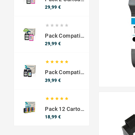
Prix
29,99 €





Pack Compatible Avec HP 302 XL Noir Et Couleur - SANS NIVEAU ENCRE
Prix
29,99 €





Pack Compatible Canon PG-540 XL / CL-541 XL – Noir & Couleur – Haute Capacité
Prix
39,99 €





Pack 12 Cartouches Compatible EPSON 603XL
Prix
18,99 €