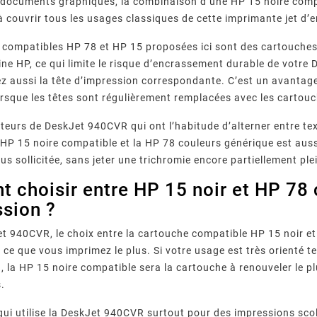
documents graphiques, la combinaison d’une HP 15 noire compa
 couvrir tous les usages classiques de cette imprimante jet d’e
 compatibles HP 78 et HP 15 proposées ici sont des cartouches
ine HP, ce qui limite le risque d’encrassement durable de vot
z aussi la tête d’impression correspondante. C’est un avantage
 lorsque les têtes sont régulièrement remplacées avec les cartou
ateurs de DeskJet 940CVR qui ont l’habitude d’alterner entre tex
HP 15 noire compatible et la HP 78 couleurs générique est aus
r Fréquents
Imprimante Epson : Que
Quels
us sollicitée, sans jeter une trichromie encore partiellement ple
 Canon :
Faire Face Au Message «
Garantis
00, 5B00,
Votre imprimante Epson
Comment
épannage
Cartouche Non Reconnue » ?
D’impress
 choisir entre HP 15 noir et HP 78 
reconnue…
affiche « cartouche non
fourniss
Leur
ssion ?
Com
messages
reconnue » ? Causes, méthode
compatible
 imprimante
de réinitialisation en 7 étapes,
qualité, 
t 940CVR, le choix entre la cartouche compatible HP 15 noir e
ez chaque
piège des mises à jour
normes 
 pas.
firmware et ...
vérifi
 ce que vous imprimez le plus. Si votre usage est très orienté t
, la HP 15 noire compatible sera la cartouche à renouveler le pl
.
qui utilise la DeskJet 940CVR surtout pour des impressions sc