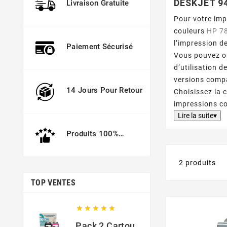
DESKJET 9
Livraison Gratuite
Pour votre im
couleurs
HP 7
l’impression d
Paiement Sécurisé
Vous pouvez op
d’utilisation
versions compa
14 Jours Pour Retour
Choisissez la 
impressions co
Lire la suite▾
Produits 100%
Garantis
2 produits
TOP VENTES





Pack 2 Cartouches Compatible Avec HP 301 XL Noir Et Couleur