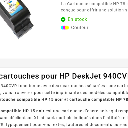
La Cartouche compatible HP 78 couleurs est
conçue pour offrir une solution s
utilisateurs d’imprimantes utilisan
En stock
78 . Facile à installer, elle s’ins
Couleur
gestes et permet de reprendre l’
complication. Idéale pour un usa
maison comme au bureau, elle dé
régulières et...
 cartouches pour HP DeskJet 940CV
 940CVR fonctionne avec deux cartouches séparées : une carto
 vous trouverez pour cette imprimante des modèles compatible
rtouche compatible HP 15 noir
et
cartouche compatible HP 78
compatible HP 15 noir
est une cartouche d’encre noire qui remp
 sans déclinaison XL ni pack multiple indiqués dans l’intitulé :
, typiquement pour vos textes, factures et documents bureaut