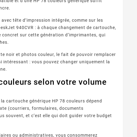
tible et d’une HP 78 couleurs générique suffit
ncre.
 avec tête d’impression intégrée, comme sur les
re DeskJet 940CVR : à chaque changement de cartouche,
 concret sur cette génération d’imprimantes, qui
ches.
te noir et photos couleur, le fait de pouvoir remplacer
si intéressant : vous pouvez changer uniquement la
 Fournisseurs
Quelles Marques Offrent Les
Q
ine.
sent Une Qualité
Meilleures Garanties Sur Les
 reconnaître un
Découvrez quelles marques de
ion Optimale Avec
Cartouches D’encre
couleurs selon votre volume
eur de cartouches
cartouches compatibles
pro
s Cartouches
Compatibles ?
patibles ?
s fiable ? Contrôle
offrent les meilleures
ra
puces, garanties,
garanties : fabricants
t la cartouche générique HP 78 couleurs dépend
ISO/STMC, avis
premium, certifications,
com
és et stock ...
garanties 1 à 2 ans et ...
exte (courriers, formulaires, documents
us souvent, et c’est elle qui doit guider votre budget
olaires ou administratives, vous consommerez