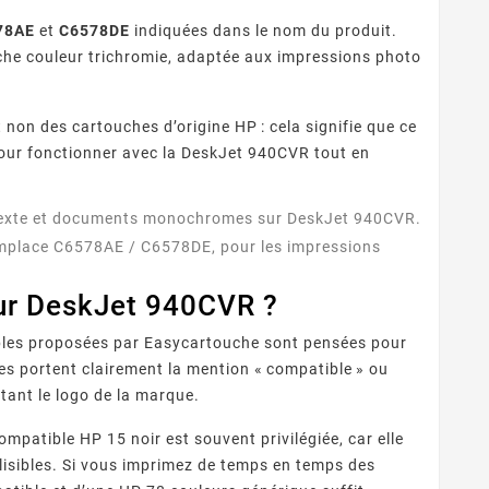
78AE
et
C6578DE
indiquées dans le nom du produit.
uche couleur trichromie, adaptée aux impressions photo
 non des cartouches d’origine HP : cela signifie que ce
ur fonctionner avec la DeskJet 940CVR tout en
ur texte et documents monochromes sur DeskJet 940CVR.
remplace C6578AE / C6578DE, pour les impressions
ur DeskJet 940CVR ?
ibles proposées par Easycartouche sont pensées pour
es portent clairement la mention « compatible » ou
rtant le logo de la marque.
mpatible HP 15 noir est souvent privilégiée, car elle
 lisibles. Si vous imprimez de temps en temps des