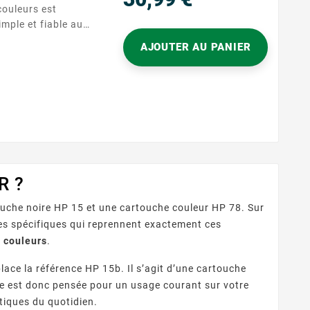
Prix
imple et fiable aux
t la référence HP
AJOUTER AU PANIER
ère en quelques
impression sans
ge quotidien à la
livre des couleurs
R ?
uche noire HP 15 et une cartouche couleur HP 78. Sur
s spécifiques qui reprennent exactement ces
 couleurs
.
lace la référence HP 15b. Il s’agit d’une cartouche
 elle est donc pensée pour un usage courant sur votre
iques du quotidien.