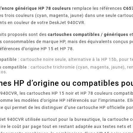
d’encre générique HP 78 couleurs
remplace les références
C65
les trois couleurs (cyan, magenta, jaune) dans une seule carto
nts en couleur de votre DeskJet 940CVR.
uits proposés sont des
cartouches compatibles / génériques
et
es consommables de marque HP, mais des équivalents conçus po
références d’origine HP 15 et HP 78.
mpatible
: cartouche noire seule, alternative à la HP 15b, po
s compatible
: cartouche trichromie (cyan, magenta, jaune), 
tos.
hes HP d’origine ou compatibles po
t 940CVR, les cartouches HP 15 noir et HP 78 couleurs compat
omme les modèles d’origine HP référencés sur l’imprimante. Ell
ce qui permet de les distinguer d’une cartouche HP officielle po
et 940CVR utilisée surtout pour la bureautique, la cartouche co
ire le coût par page tout en restant adaptée aux textes nets et