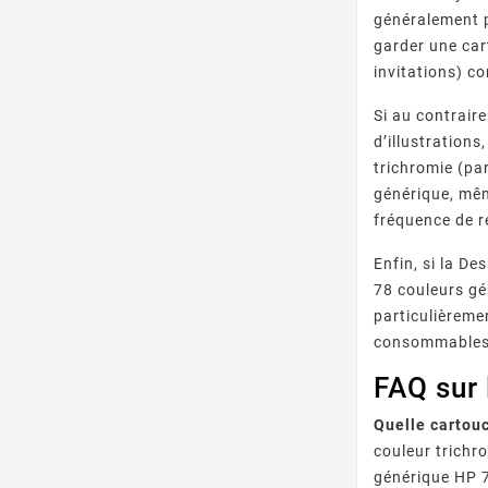
généralement p
garder une car
invitations) c
Si au contrair
d’illustrations
trichromie (pa
générique, mêm
fréquence de 
Enfin, si la D
78 couleurs gén
particulièreme
consommables 
FAQ sur
Quelle cartou
couleur trichr
générique HP 