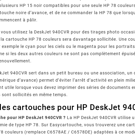
lusieurs HP 15 noir compatibles pour une seule HP 78 couleurs 
touche noire d’avance, et de ne commander la HP 78 que lorsqu
ommencent à pâlir.
e vous utilisez la DeskJet 940CVR pour des tirages photo occ
, la cartouche HP 78 couleurs sera davantage sollicitée. Une cou
r exemple le cyan pour les ciels ou le magenta pour les portrai
e si les deux autres couleurs ne sont pas complètement épuisé
renouvellement.
eskJet 940CVR sert dans un petit bureau ou une association, u
érique d’avance) permet d’éviter l’arrêt d’activité en plein mil
nt utile lorsque vous devez imprimer des séries de documents en
sont sollicités en même temps.
 les cartouches pour HP DeskJet 9
che pour HP DeskJet 940CVR ?
La HP DeskJet 940CVR utilise u
omie de type HP 78. Sur Easycartouche, vous trouverez une car
78 couleurs (remplace C6578AE / C6578DE) adaptées à ce modè