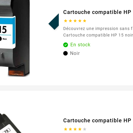
PROMO !
Cartouche compatible HP 





Découvrez une impression sans fa
Cartouche compatible HP 15 noir 
exclusivement chez Easycartouch
En stock
cartouche d'encre de haute quali
Noir
répondre à vos besoins d'impress
offrant des performances et une f
exceptionnelles. Parfaite pour u
domestique et professionnel, elle
chaque impression...
Cartouche compatible HP 




