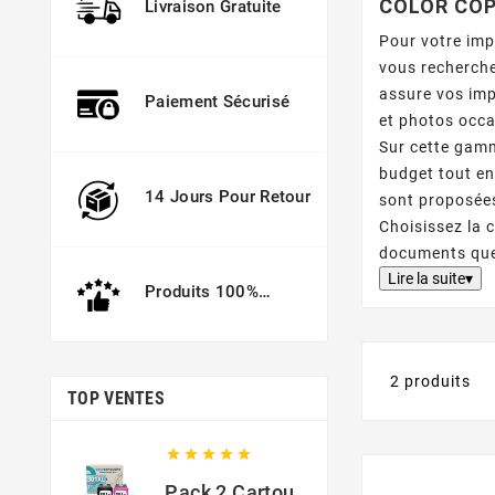
COLOR COP
Livraison Gratuite
Pour votre im
vous recherch
assure vos imp
Paiement Sécurisé
et photos occa
Sur cette gamm
budget tout en
14 Jours Pour Retour
sont proposées
Choisissez la 
documents que
Lire la suite▾
Produits 100%
Garantis
2 produits
TOP VENTES





Pack 2 Cartouches Compatible Avec HP 301 XL Noir Et Couleur