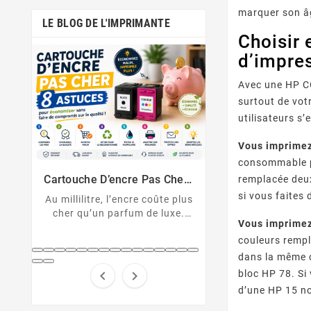
marquer son âg
LE BLOG DE L'IMPRIMANTE
Choisir 
d’impre
Avec une HP CO
surtout de vot
utilisateurs s
Vous imprimez 
Comment Désactiver La Puce
Messages D’erreu
consommable pr
De La Cartouche HP
Sur Imprimante
Cartouche HP non reconnue ?
U043, 1403, B2
Solutions Et D
er :
remplacée deux
Découvrez comment
cartouche non 
nt
si vous faites
 plus
désactiver la protection des
Décryptez les 
xe.
cartouches HP et contourner
d'erreur de votre
Vous imprimez
pert
la puce HP en toute légalité.
Canon et résolv
couleurs rempl
hes
code pas à
...
dans la même c
bloc HP 78. Si


d’une HP 15 no