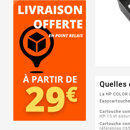
Quelles
La HP COLOR CO
Easycartouche,
Cartouche com
HP 15 et assur
Cartouche com
références C6