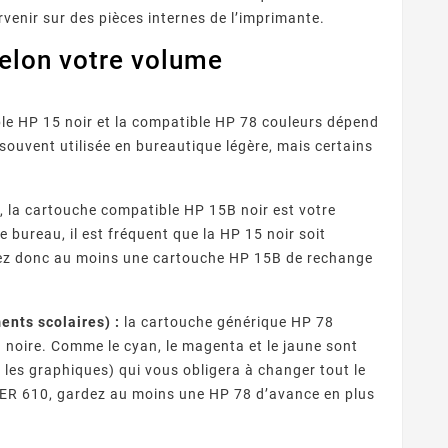
rvenir sur des pièces internes de l’imprimante.
selon votre volume
le HP 15 noir et la compatible HP 78 couleurs dépend
souvent utilisée en bureautique légère, mais certains
, la cartouche compatible HP 15B noir est votre
 Fournisseurs
Quelles Marques Offrent Les
Q
ureau, il est fréquent que la HP 15 noir soit
sent Une Qualité
Meilleures Garanties Sur Les
 reconnaître un
Découvrez quelles marques de
ion Optimale Avec
Cartouches D’encre
oyez donc au moins une cartouche HP 15B de rechange
eur de cartouches
cartouches compatibles
pro
s Cartouches
Compatibles ?
patibles ?
s fiable ? Contrôle
offrent les meilleures
ra
puces, garanties,
garanties : fabricants
nts scolaires) :
la cartouche générique HP 78
ISO/STMC, avis
premium, certifications,
com
noire. Comme le cyan, le magenta et le jaune sont
és et stock ...
garanties 1 à 2 ans et ...
r les graphiques) qui vous obligera à changer tout le
IER 610, gardez au moins une HP 78 d’avance en plus