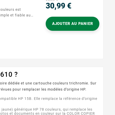
30,99 €
Prix
imple et fiable aux
t la référence HP
AJOUTER AU PANIER
ère en quelques
impression sans
ge quotidien à la
livre des couleurs
 610 ?
ire dédiée et une cartouche couleurs trichromie. Sur
révues pour remplacer les modèles d’origine HP.
mpatible HP 15B. Elle remplace la référence d’origine
 jaune) générique HP 78 couleurs, qui remplace les
photos et documents en couleur sur la COLOR COPIER