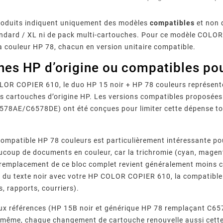
produits indiquent uniquement des modèles
compatibles
et non d
andard / XL ni de pack multi-cartouches. Pour ce modèle COLOR 
la couleur HP 78, chacun en version unitaire compatible.
hes HP d’origine ou compatibles p
OR COPIER 610, le duo HP 15 noir + HP 78 couleurs représente
 cartouches d’origine HP. Les versions compatibles proposées
578AE/C6578DE) ont été conçues pour limiter cette dépense to
ompatible HP 78 couleurs est particulièrement intéressante po
coup de documents en couleur, car la trichromie (cyan, magent
 remplacement de ce bloc complet revient généralement moins che
 du texte noir avec votre HP COLOR COPIER 610, la compatible 
, rapports, courriers).
x références (HP 15B noir et générique HP 78 remplaçant C657
e-même, chaque changement de cartouche renouvelle aussi cet