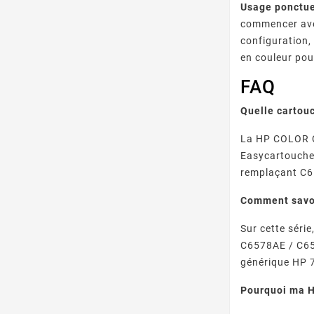
Usage ponctue
commencer avec
configuration,
en couleur pou
FAQ
Quelle cartou
La HP COLOR C
Easycartouche,
remplaçant C
Comment savoi
Sur cette séri
C6578AE / C657
générique HP 7
Pourquoi ma H