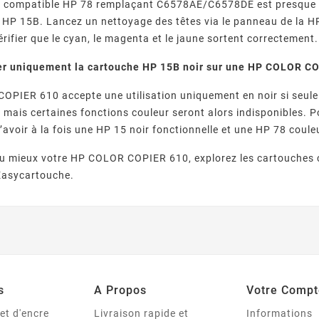
he compatible HP 78 remplaçant C6578AE/C6578DE est presque 
ir HP 15B. Lancez un nettoyage des têtes via le panneau de la
érifier que le cyan, le magenta et le jaune sortent correctement.
ser uniquement la cartouche HP 15B noir sur une HP COLOR C
PIER 610 accepte une utilisation uniquement en noir si seule
, mais certaines fonctions couleur seront alors indisponibles. Po
voir à la fois une HP 15 noir fonctionnelle et une HP 78 couleu
au mieux votre HP COLOR COPIER 610, explorez les cartouches 
Easycartouche.
s
A Propos
Votre Compt
et d'encre
Livraison rapide et
Informations