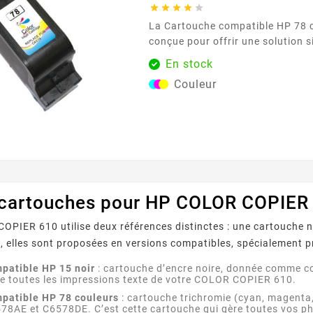





La Cartouche compatible HP 78 couleurs est
conçue pour offrir une solution s
utilisateurs d’imprimantes utilisan
En stock
78 . Facile à installer, elle s’ins
Couleur
gestes et permet de reprendre l’
complication. Idéale pour un usa
maison comme au bureau, elle dé
régulières et...
 cartouches pour HP COLOR COPIER
PIER 610 utilise deux références distinctes : une cartouche no
 elles sont proposées en versions compatibles, spécialement p
patible HP 15 noir
: cartouche d’encre noire, donnée comme co
e toutes les impressions texte de votre COLOR COPIER 610.
patible HP 78 couleurs
: cartouche trichromie (cyan, magenta,
578AE et C6578DE. C’est cette cartouche qui gère toutes vos 