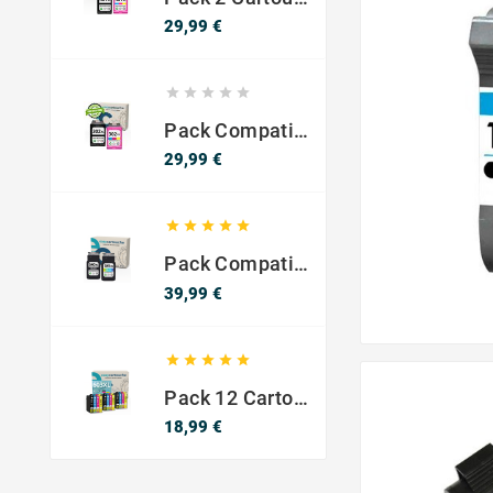
Prix
29,99 €





Pack Compatible Avec HP 302 XL Noir Et Couleur - SANS NIVEAU ENCRE
Prix
29,99 €





Pack Compatible Canon PG-540 XL / CL-541 XL – Noir & Couleur – Haute Capacité
Prix
39,99 €





Pack 12 Cartouches Compatible EPSON 603XL
Prix
18,99 €