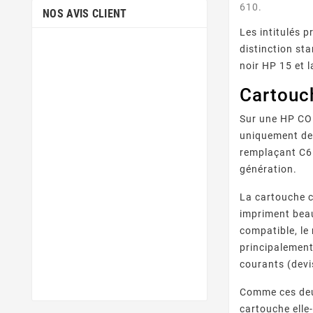
610.
NOS AVIS CLIENT
Les intitulés 
distinction st
noir HP 15 et 
Cartouc
Sur une HP COL
uniquement des
remplaçant C6
génération.
La cartouche c
impriment beau
compatible, le
principalement
courants (devis
Comme ces deu
cartouche ell