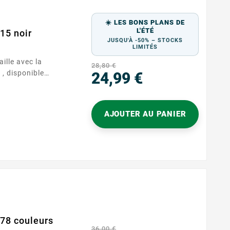
☀️ LES BONS PLANS DE
L'ÉTÉ
15 noir
JUSQU'À -50% – STOCKS
LIMITÉS
ille avec la
28,80 €
, disponible
24,99 €
e. Cette
Prix
té est conçue pour
ion quotidiens,
AJOUTER AU PANIER
iabilité
n usage
 garantit que
78 couleurs
36,00 €