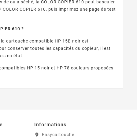
vide ou a séché, la COLOR COPIER 610 peut basculer
 HP COLOR COPIER 610, puis imprimez une page de test
OPIER 610 ?
 la cartouche compatible HP 15B noir est
ur conserver toutes les capacités du copieur, il est
rs en état.
compatibles HP 15 noir et HP 78 couleurs proposées
e
Informations
Easycartouche
location_on