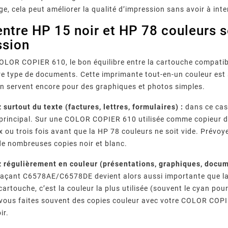
e, cela peut améliorer la qualité d’impression sans avoir à inte
entre HP 15 noir et HP 78 couleurs 
ssion
LOR COPIER 610, le bon équilibre entre la cartouche compatib
re type de documents. Cette imprimante tout-en-un couleur est 
’en servent encore pour des graphiques et photos simples.
surtout du texte (factures, lettres, formulaires) :
dans ce cas
r Fréquents
Imprimante Epson : Que
Quels
incipal. Sur une COLOR COPIER 610 utilisée comme copieur de b
 Canon :
Faire Face Au Message «
Garantis
00, 5B00,
Votre imprimante Epson
Comment
épannage
Cartouche Non Reconnue » ?
D’impress
 ou trois fois avant que la HP 78 couleurs ne soit vide. Prév
reconnue…
affiche « cartouche non
fourniss
Leur
 de nombreuses copies noir et blanc.
Com
messages
reconnue » ? Causes, méthode
compatible
 imprimante
de réinitialisation en 7 étapes,
qualité, 
 régulièrement en couleur (présentations, graphiques, docume
ez chaque
piège des mises à jour
normes 
açant C6578AE/C6578DE devient alors aussi importante que la 
 pas.
firmware et ...
vérifi
artouche, c’est la couleur la plus utilisée (souvent le cyan pou
 vous faites souvent des copies couleur avec votre COLOR COP
ir.