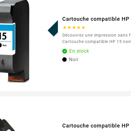
PROMO !
Cartouche compatible HP 





Découvrez une impression sans fa
Cartouche compatible HP 15 noir 
exclusivement chez Easycartouch
En stock
cartouche d'encre de haute quali
Noir
répondre à vos besoins d'impress
offrant des performances et une f
exceptionnelles. Parfaite pour u
domestique et professionnel, elle
chaque impression...
Cartouche compatible HP 