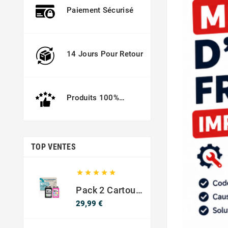
Paiement Sécurisé
14 Jours Pour Retour
Produits 100%
Garantis
TOP VENTES





Pack 2 Cartouches Compatible Avec HP 301 XL Noir Et Couleur
Prix
29,99 €