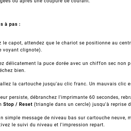
rgées ou après une coupure de courant.
s à pas :
 le capot, attendez que le chariot se positionne au centr
e voyant clignote).
ez délicatement la puce dorée avec un chiffon sec non p
échez bien.
allez la cartouche jusqu'au clic franc. Un mauvais clic
rreur persiste, débranchez l'imprimante 60 secondes, reb
on
Stop / Reset
(triangle dans un cercle) jusqu'à reprise d
un simple message de niveau bas sur cartouche neuve, 
ivez le suivi du niveau et l'impression repart.