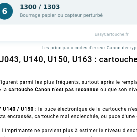
r Fréquents
Imprimante Epson : Que
Quels
Les principaux codes d'erreur Canon décryp
 Canon :
Faire Face Au Message «
Garantis
00, 5B00,
Votre imprimante Epson
Comment
épannage
Cartouche Non Reconnue » ?
D’impress
U043, U140, U150, U163 : cartouche
reconnue…
affiche « cartouche non
fourniss
Leur
e
Com
messages
reconnue » ? Causes, méthode
compatible
 imprimante
de réinitialisation en 7 étapes,
qualité, 
ez chaque
piège des mises à jour
normes 
figurent parmi les plus fréquents, surtout après le rem
 pas.
firmware et ...
vérifi
e la
cartouche Canon n'est pas reconnue
ou que son nive
/ U140 / U150
: la puce électronique de la cartouche n'e
cts encrassés, cartouche mal enclenchée, ou puce d'une
: l'imprimante ne parvient plus à estimer le niveau d'en