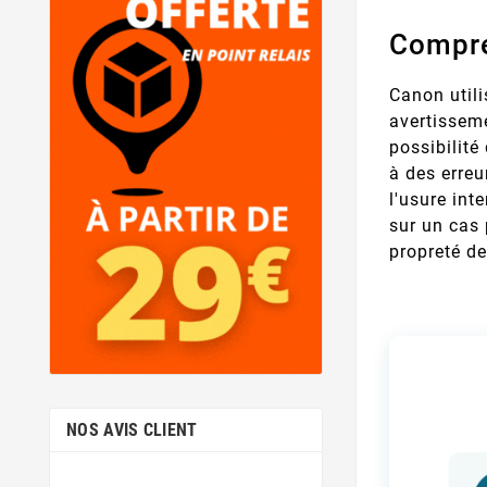
Compren
Canon util
avertisseme
possibilité
à des erreu
l'usure int
sur un cas 
propreté de
NOS AVIS CLIENT