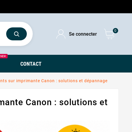
0
Se connecter
NEW
CONTACT
nts sur imprimante Canon : solutions et dépannage
mante Canon : solutions et