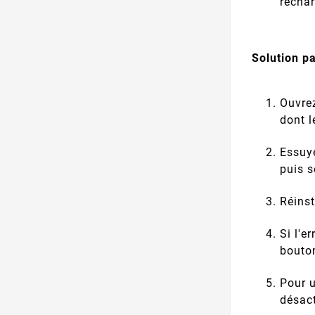
recha
Solution pa
Ouvrez
dont l
Essuy
puis s
Réinst
Si l'e
bout
Pour 
désact