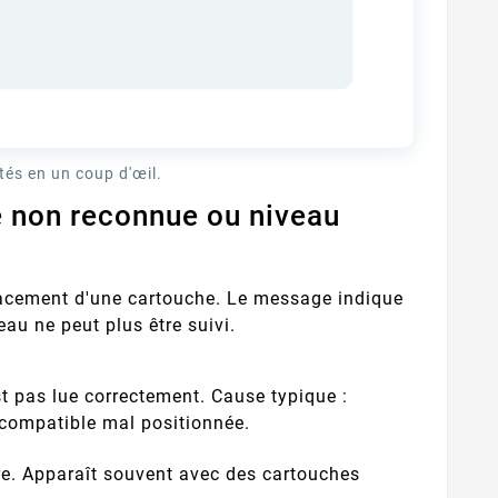
 Fournisseurs
Quelles Marques Offrent Les
Q
tés en un coup d'œil.
sent Une Qualité
Meilleures Garanties Sur Les
 reconnaître un
Découvrez quelles marques de
ion Optimale Avec
Cartouches D’encre
 non reconnue ou niveau
eur de cartouches
cartouches compatibles
pro
s Cartouches
Compatibles ?
patibles ?
s fiable ? Contrôle
offrent les meilleures
ra
puces, garanties,
garanties : fabricants
ISO/STMC, avis
premium, certifications,
com
placement d'une cartouche. Le message indique
és et stock ...
garanties 1 à 2 ans et ...
au ne peut plus être suivi.
st pas lue correctement. Cause typique :
 compatible mal positionnée.
cre. Apparaît souvent avec des cartouches