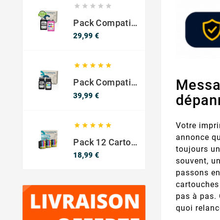





Pack Compatible Avec HP 302 XL Noir Et Couleur - SANS NIVEAU ENCRE
Prix
29,99 €





Messag
Pack Compatible Canon PG-540 XL / CL-541 XL – Noir & Couleur – Haute Capacité
Prix
39,99 €
dépan
Votre impr





annonce q
Pack 12 Cartouches Compatible EPSON 603XL
toujours un
Prix
18,99 €
souvent, u
passons en
cartouches
pas à pas.
quoi relanc