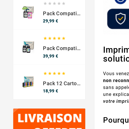





Pack Compatible Avec HP 302 XL Noir Et Couleur - SANS NIVEAU ENCRE
Prix
29,99 €





Imprim
Pack Compatible Canon PG-540 XL / CL-541 XL – Noir & Couleur – Haute Capacité
Prix
39,99 €
soluti
Vous venez





non reconn
Pack 12 Cartouches Compatible EPSON 603XL
sans appele
Prix
18,99 €
une explic
votre impr
Pourqu