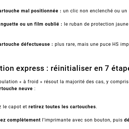
artouche mal positionnée :
un clic non enclenché ou un 
nguette ou un film oublié :
le ruban de protection jaune 
r Fréquents
Imprimante Epson : Que
Quels
artouche défectueuse :
plus rare, mais une puce HS im
 Canon :
Faire Face Au Message «
Garantis
00, 5B00,
Votre imprimante Epson
Comment
épannage
Cartouche Non Reconnue » ?
D’impress
reconnue…
affiche « cartouche non
fourniss
Leur
Com
messages
reconnue » ? Causes, méthode
compatible
tion express : réinitialiser en 7 éta
 imprimante
de réinitialisation en 7 étapes,
qualité, 
ez chaque
piège des mises à jour
normes 
 pas.
firmware et ...
vérifi
ulation « à froid » résout la majorité des cas, y compr
rtouche neuve
:
z le capot et
retirez toutes les cartouches
.
nez complètement
l’imprimante avec son bouton, puis
d