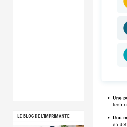
Une p
lectur
LE BLOG DE L'IMPRIMANTE
Une m
en dét