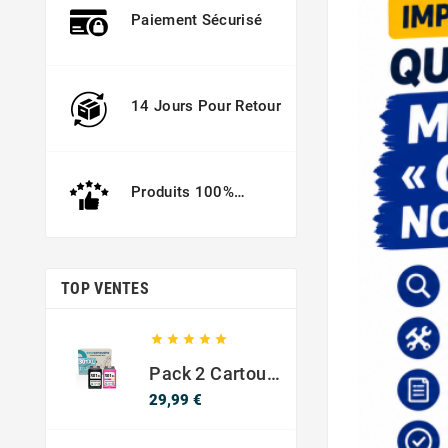
Paiement Sécurisé
14 Jours Pour Retour
Produits 100%
Garantis
TOP VENTES





Pack 2 Cartouches Compatible Avec HP 301 XL Noir Et Couleur
Prix
29,99 €