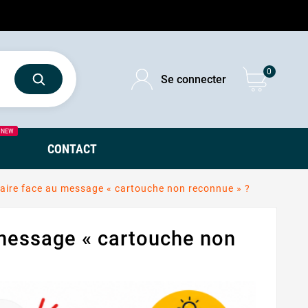
0
Se connecter
NEW
CONTACT
aire face au message « cartouche non reconnue » ?
 message « cartouche non