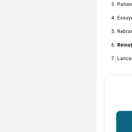
Patie
Essuy
Rebran
Réins
Lance