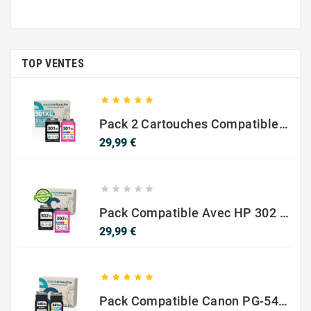
TOP VENTES





Pack 2 Cartouches Compatible Avec HP 301 XL Noir Et Couleur
Prix
29,99 €





Pack Compatible Avec HP 302 XL Noir Et Couleur - SANS NIVEAU ENCRE
Prix
29,99 €





Pack Compatible Canon PG-540 XL / CL-541 XL – Noir & Couleur – Haute Capacité