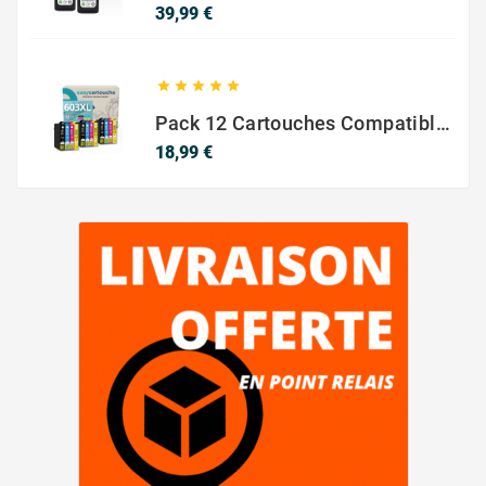
Prix
39,99 €





Pack 12 Cartouches Compatible EPSON 603XL
Prix
18,99 €