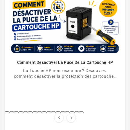
ENVY 5534
Comment Désactiver La Puce De La Cartouche HP
ENVY 5535
Cartouche HP non reconnue ? Découvrez
comment désactiver la protection des cartouches
HP et contourner la puce HP en toute légalité.


ENVY 5536