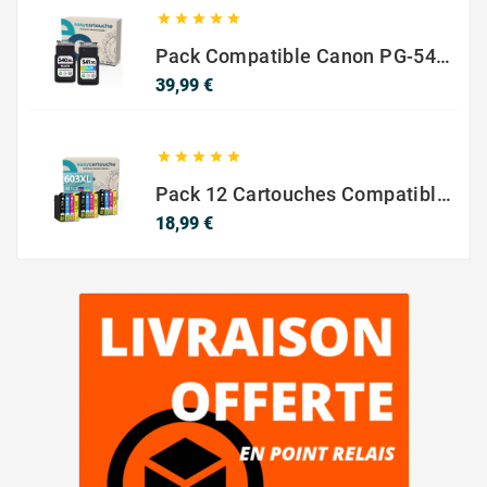





Pack Compatible Canon PG-540 XL / CL-541 XL – Noir & Couleur – Haute Capacité
Prix
39,99 €





ENVY 4506
Pack 12 Cartouches Compatible EPSON 603XL
Prix
18,99 €
ENVY 4507