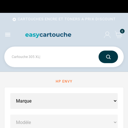
CARTOUCHES ENCRE ET TONERS A PRIX DISCOUNT

0

HP ENVY