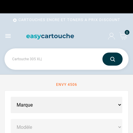
CARTOUCHES ENCRE ET TONERS A PRIX DISCOUNT

0

ENVY 4506