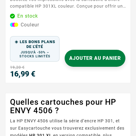
compatible HP 301XL couleur. Conçue pour offrir une
qualité d'impression exceptionnelle, cette cartouche
En stock
est idéale pour tous vos besoins d'impression, qu'il
Couleur
s'agisse de documents professionnels ou de photos
colorées. Caractéristiques principales : Couleurs :
Cyan, Magenta, Jaune ...
☀️ LES BONS PLANS
DE L'ÉTÉ
JUSQU'À -50% –
STOCKS LIMITÉS
AJOUTER AU PANIER
19,20 €
16,99 €
Prix
Quelles cartouches pour HP
ENVY 4506 ?
La HP ENVY 4506 utilise la série d’encre HP 301, et
sur Easycartouche vous trouverez exclusivement des
modèles
HP 301 XL
en version compatible, plus