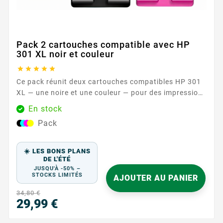
Pack 2 cartouches compatible avec HP
301 XL noir et couleur





Ce pack réunit deux cartouches compatibles HP 301
XL — une noire et une couleur — pour des impressions
sereines au quotidien. Conçues pour fonctionner
En stock
avec les imprimantes HP acceptant les références HP
Pack
301 / HP 301 XL , elles offrent une solution simple et
efficace pour vos documents, travaux scolaires et
supports...
☀️ LES BONS PLANS
DE L'ÉTÉ
JUSQU'À -50% –
STOCKS LIMITÉS
AJOUTER AU PANIER
34,80 €
29,99 €
Prix