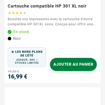
Cartouche compatible HP 301 XL noir





Boostez vos impressions avec la cartouche d'encre
compatible HP 301XL noire. Conçue pour offrir une
qualité d'impression exceptionnelle, cette cartouche
En stock
est idéale pour tous vos besoins d'impression, qu'il
Noir
s'agisse de documents professionnels ou de photos.
Notez que cette cartouche est sans niveau d'encre, ce
qui signifie qu'elle n'affiche pas les niveaux d'encre
☀️ LES BONS PLANS
restants. ...
DE L'ÉTÉ
JUSQU'À -50% –
STOCKS LIMITÉS
AJOUTER AU PANIER
19,20 €
16,99 €
Prix
PR