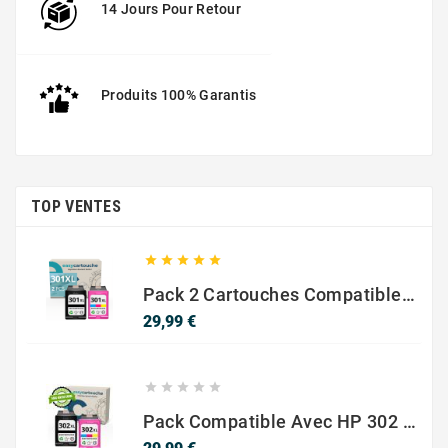
14 Jours Pour Retour
Produits 100% Garantis
TOP VENTES





Pack 2 Cartouches Compatible Avec HP 301 XL Noir Et Couleur
Prix
29,99 €





Pack Compatible Avec HP 302 XL Noir Et Couleur - SANS NIVEAU ENCRE
Prix