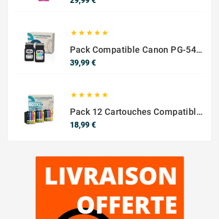
29,99 €





Pack Compatible Canon PG-540 XL / CL-541 XL – Noir & Couleur – Haute Capacité
Prix
39,99 €





Pack 12 Cartouches Compatible EPSON 603XL
Prix
18,99 €