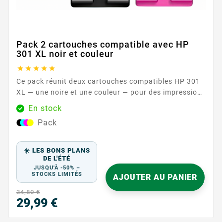
Pack 2 cartouches compatible avec HP
301 XL noir et couleur





Ce pack réunit deux cartouches compatibles HP 301
XL — une noire et une couleur — pour des impressions
sereines au quotidien. Conçues pour fonctionner
En stock
avec les imprimantes HP acceptant les références HP
Pack
301 / HP 301 XL , elles offrent une solution simple et
efficace pour vos documents, travaux scolaires et
supports...
☀️ LES BONS PLANS
DE L'ÉTÉ
JUSQU'À -50% –
STOCKS LIMITÉS
AJOUTER AU PANIER
34,80 €
29,99 €
Prix