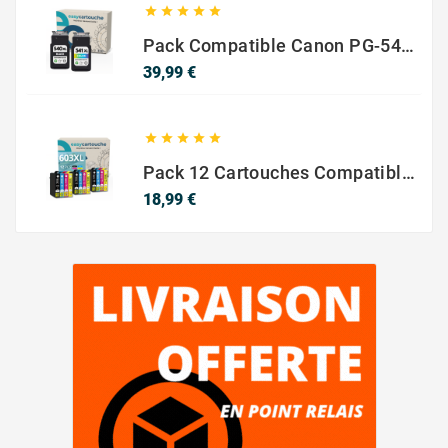





Pack Compatible Canon PG-540 XL / CL-541 XL – Noir & Couleur – Haute Capacité
Prix
39,99 €





Pack 12 Cartouches Compatible EPSON 603XL
Prix
18,99 €