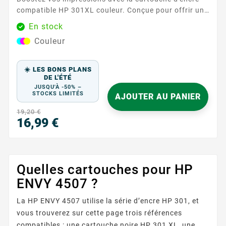
compatible HP 301XL couleur. Conçue pour offrir une
qualité d'impression exceptionnelle, cette cartouche
En stock
est idéale pour tous vos besoins d'impression, qu'il
Couleur
s'agisse de documents professionnels ou de photos
colorées. Caractéristiques principales : Couleurs :
Cyan, Magenta, Jaune ...
☀️ LES BONS PLANS
DE L'ÉTÉ
JUSQU'À -50% –
STOCKS LIMITÉS
AJOUTER AU PANIER
19,20 €
16,99 €
Prix
Quelles cartouches pour HP
ENVY 4507 ?
La HP ENVY 4507 utilise la série d’encre HP 301, et
vous trouverez sur cette page trois références
compatibles : une cartouche noire HP 301 XL, une