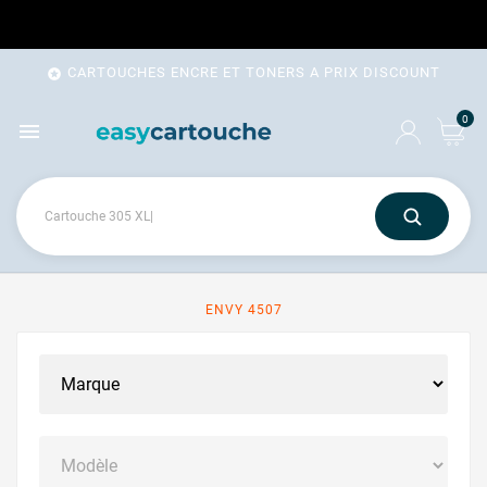
CARTOUCHES ENCRE ET TONERS A PRIX DISCOUNT

0

ENVY 4507