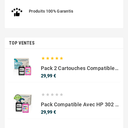
Produits 100% Garantis
TOP VENTES





Pack 2 Cartouches Compatible Avec HP 301 XL Noir Et Couleur
Prix
29,99 €





Pack Compatible Avec HP 302 XL Noir Et Couleur - SANS NIVEAU ENCRE
Prix
29,99 €