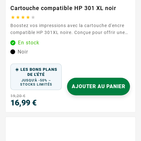
Cartouche compatible HP 301 XL noir





Boostez vos impressions avec la cartouche d'encre
compatible HP 301XL noire. Conçue pour offrir une
qualité d'impression exceptionnelle, cette cartouche
En stock
est idéale pour tous vos besoins d'impression, qu'il
Noir
s'agisse de documents professionnels ou de photos.
Notez que cette cartouche est sans niveau d'encre, ce
qui signifie qu'elle n'affiche pas les niveaux d'encre
☀️ LES BONS PLANS
restants. ...
DE L'ÉTÉ
JUSQU'À -50% –
STOCKS LIMITÉS
AJOUTER AU PANIER
19,20 €
16,99 €
Prix
PR