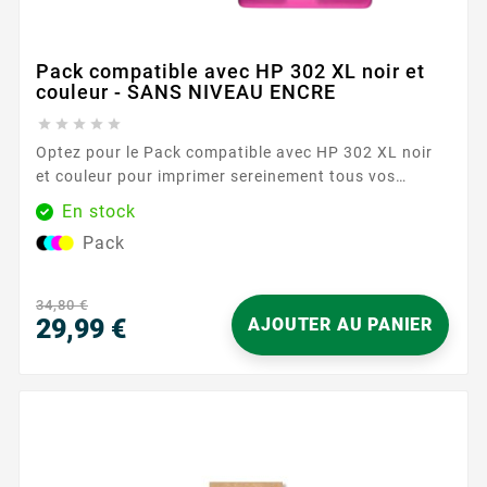
Pack compatible avec HP 302 XL noir et
couleur - SANS NIVEAU ENCRE





Optez pour le Pack compatible avec HP 302 XL noir
et couleur pour imprimer sereinement tous vos
documents du quotidien. Conçu pour les imprimantes
En stock
acceptant la référence HP 302 , ce duo réunit une
Pack
cartouche noire et une cartouche couleur au format
XL, idéal pour enchaîner les impressions avec
régularité. Vous profitez d’une...
34,80 €
29,99 €
AJOUTER AU PANIER
Prix