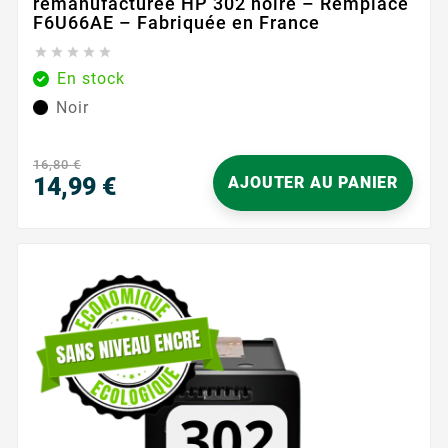
remanufacturée HP 302 noire – Remplace
F6U66AE – Fabriquée en France





En stock
Noir
16,80 €
14,99 €
AJOUTER AU PANIER
Prix