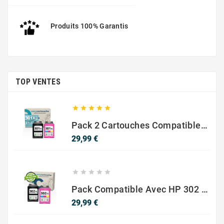
Produits 100% Garantis
TOP VENTES





Pack 2 Cartouches Compatible Avec HP 301 XL Noir Et Couleur
Prix
29,99 €





Pack Compatible Avec HP 302 XL Noir Et Couleur - SANS NIVEAU ENCRE
Prix
29,99 €