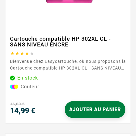
Cartouche compatible HP 302XL CL -
SANS NIVEAU ENCRE





Bienvenue chez Easycartouche, où nous proposons la
Cartouche compatible HP 302XL CL - SANS NIVEAU
ENCRE , un choix de premier plan pour ceux qui
En stock
recherchent qualité et fiabilité dans leurs besoins
Couleur
d'impression. Cette cartouche est conçue pour
fournir des impressions couleur éclatantes,
garantissant que vos documents et images se
16,80 €
démarquent avec clarté et précision. La...
14,99 €
AJOUTER AU PANIER
Prix