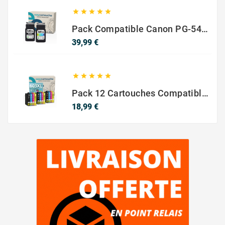





Pack Compatible Canon PG-540 XL / CL-541 XL – Noir & Couleur – Haute Capacité
Prix
39,99 €





Pack 12 Cartouches Compatible EPSON 603XL
Prix
18,99 €