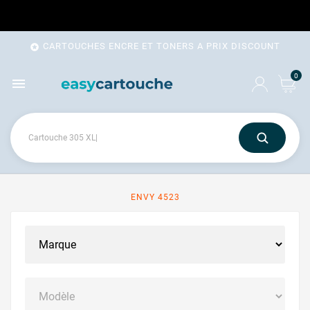
CARTOUCHES ENCRE ET TONERS A PRIX DISCOUNT

0

ENVY 4523