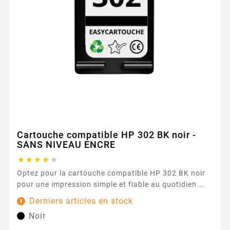
Cartouche compatible HP 302 BK noir -
SANS NIVEAU ENCRE





Optez pour la cartouche compatible HP 302 BK noir
pour une impression simple et fiable au quotidien.
Conçue pour les imprimantes utilisant la série HP 302
Derniers articles en stock
, elle offre une expérience fluide et rassurante, idéale
Noir
pour vos documents de bureau, vos rapports et vos
courriers. Son encre noire délivre des textes nets et