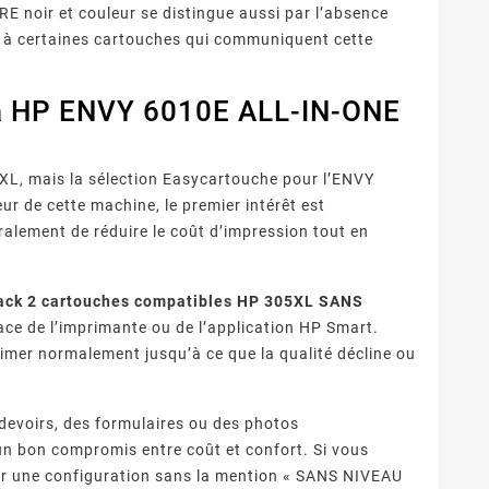
noir et couleur se distingue aussi par l’absence
t à certaines cartouches qui communiquent cette
 la HP ENVY 6010E ALL-IN-ONE
XL, mais la sélection Easycartouche pour l’ENVY
eur de cette machine, le premier intérêt est
alement de réduire le coût d’impression tout en
 Fournisseurs
Quelles Marques Offrent Les
Q
sent Une Qualité
Meilleures Garanties Sur Les
 reconnaître un
Découvrez quelles marques de
ion Optimale Avec
Cartouches D’encre
eur de cartouches
cartouches compatibles
pro
s Cartouches
Compatibles ?
ack 2 cartouches compatibles HP 305XL SANS
patibles ?
s fiable ? Contrôle
offrent les meilleures
ra
ace de l’imprimante ou de l’application HP Smart.
puces, garanties,
garanties : fabricants
imer normalement jusqu’à ce que la qualité décline ou
ISO/STMC, avis
premium, certifications,
com
és et stock ...
garanties 1 à 2 ans et ...
devoirs, des formulaires ou des photos
un bon compromis entre coût et confort. Si vous
gier une configuration sans la mention « SANS NIVEAU