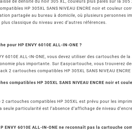
isse de densité du noir 305 XL, couleurs plus pâles sur la 305 X
compatibles HP 305XL SANS NIVEAU ENCRE noir et couleur conv
sation partagée au bureau à domicile, où plusieurs personnes 
i plus classique du niveau avec d’autres références.
che pour HP ENVY 6010E ALL-IN-ONE ?
Y 6010E ALL-IN-ONE, vous devez utiliser des cartouches de la s
tonomie plus importante. Sur Easycartouche, vous trouverez d
 pack 2 cartouches compatibles HP 305XL SANS NIVEAU ENCRE n
ches compatibles HP 305XL SANS NIVEAU ENCRE noir et coule
e 2 cartouches compatibles HP 305XL est prévu pour les imprim
 seule particularité est l’absence d’affichage de niveau d’encr
P ENVY 6010E ALL-IN-ONE ne reconnaît pas la cartouche com