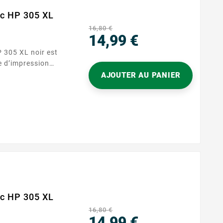
ec HP 305 XL
16,80 €
14,99 €
Prix
e d’impression
le s’intègre
AJOUTER AU PANIER
utilisant la
nts nets, des
 soignés. Grâce à
ec HP 305 XL
16,80 €
14,99 €