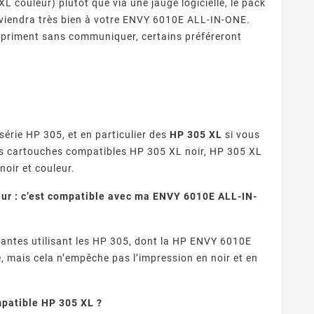
L couleur) plutôt que via une jauge logicielle, le pack
iendra très bien à votre ENVY 6010E ALL-IN-ONE.
impriment sans communiquer, certains préféreront
érie HP 305, et en particulier des
HP 305 XL
si vous
es cartouches compatibles HP 305 XL noir, HP 305 XL
oir et couleur.
ur : c’est compatible avec ma ENVY 6010E ALL-IN-
antes utilisant les HP 305, dont la HP ENVY 6010E
e, mais cela n’empêche pas l’impression en noir et en
patible HP 305 XL ?