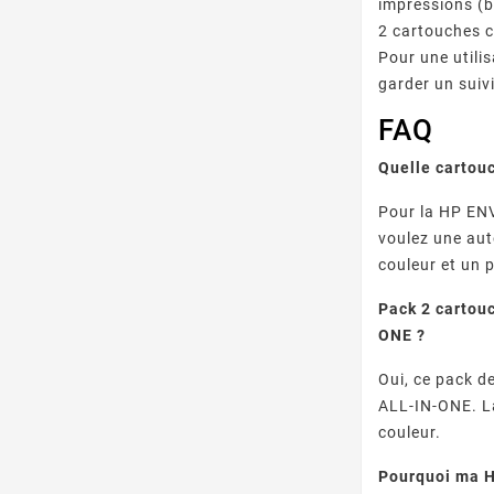
impressions (ba
2 cartouches 
Pour une utili
garder un suiv
FAQ
Quelle cartou
Pour la HP ENV
voulez une au
couleur et un
Pack 2 cartou
ONE ?
Oui, ce pack d
ALL-IN-ONE. La
couleur.
Pourquoi ma H