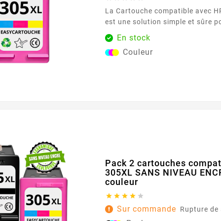
La Cartouche compatible avec HP 305 XL couleur
est une solution simple et sûre 
d’impression au quotidien. Conç
En stock
fonctionner harmonieusement av
Couleur
imprimantes HP utilisant la référ
assure une compatibilité fiable et des documents
nets en couleur pour la maison 
bureau. Profitez d’une...
Pack 2 cartouches compat
305XL SANS NIVEAU ENCRE
couleur





Sur commande
Rupture de