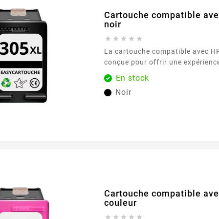
Cartouche compatible av
noir





La cartouche compatible avec HP 305 XL noir est
conçue pour offrir une expérienc
simple et sereine au quotidien. El
En stock
parfaitement aux imprimantes HP 
Noir
référence 305 , pour des docume
textes lisibles et des contrastes
son format XL , vous profitez d’une autonomie
confortable tout...
Cartouche compatible av
couleur




