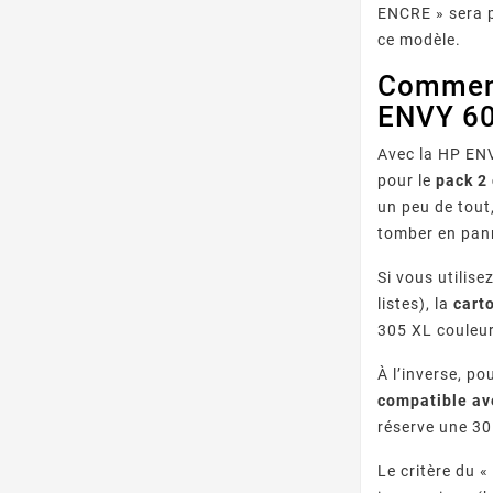
ENCRE » sera p
ce modèle.
Comment 
ENVY 60
Avec la HP ENV
pour le
pack 2
un peu de tout,
tomber en pann
Si vous utilis
listes), la
cart
305 XL couleur
À l’inverse, p
compatible av
réserve une 30
Le critère du «