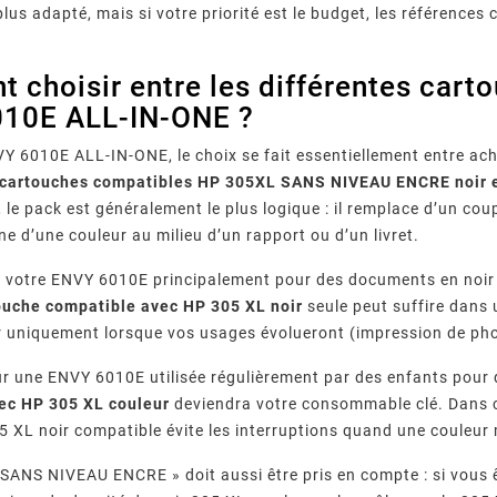
lus adapté, mais si votre priorité est le budget, les référence
choisir entre les différentes cart
10E ALL-IN-ONE ?
Y 6010E ALL-IN-ONE, le choix se fait essentiellement entre a
 cartouches compatibles HP 305XL SANS NIVEAU ENCRE noir e
 le pack est généralement le plus logique : il remplace d’un coup
e d’une couleur au milieu d’un rapport ou d’un livret.
ez votre ENVY 6010E principalement pour des documents en noir 
ouche compatible avec HP 305 XL noir
seule peut suffire dans
 uniquement lorsque vos usages évolueront (impression de pho
our une ENVY 6010E utilisée régulièrement par des enfants pour 
ec HP 305 XL couleur
deviendra votre consommable clé. Dans c
5 XL noir compatible évite les interruptions quand une couleur
 SANS NIVEAU ENCRE » doit aussi être pris en compte : si vous êt