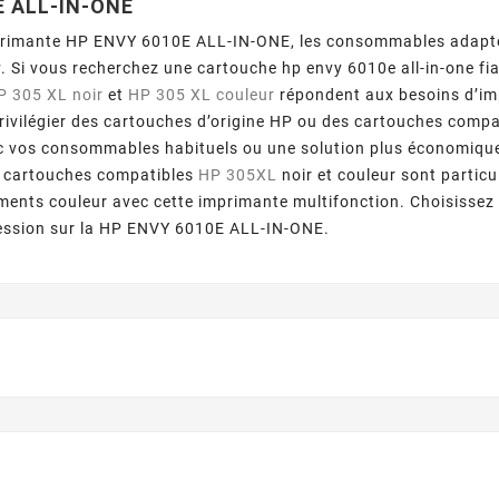
E ALL-IN-ONE
primante HP ENVY 6010E ALL-IN-ONE, les consommables adapté
r
. Si vous recherchez une cartouche hp envy 6010e all-in-one fi
P 305 XL noir
et
HP 305 XL couleur
répondent aux besoins d’imp
ivilégier des cartouches d’origine HP ou des cartouches compa
ec vos consommables habituels ou une solution plus économiq
2 cartouches compatibles
HP 305XL
noir et couleur sont partic
ments couleur avec cette imprimante multifonction. Choisissez 
ession sur la HP ENVY 6010E ALL-IN-ONE.