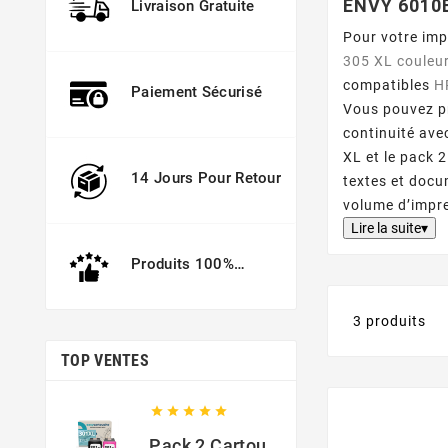
ENVY 6010
Livraison Gratuite
Pour votre im
305 XL couleu
compatibles
H
Paiement Sécurisé
Vous pouvez pr
continuité av
XL et le pack 
14 Jours Pour Retour
textes et docu
volume d’impr
Lire la suite▾
Produits 100%
Garantis
3 produits
TOP VENTES





Pack 2 Cartouches Compatible Avec HP 301 XL Noir Et Couleur