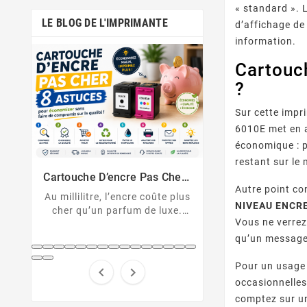
« standard ». 
LE BLOG DE L'IMPRIMANTE
d’affichage de
information.
Cartouc
?
Sur cette impr
6010E met en 
économique : p
Comment Désactiver La Puce
Messages D’erreu
restant sur le
De La Cartouche HP
Sur Imprimante
Cartouche HP non reconnue ?
U043, 1403, B2
Solutions Et D
er :
Découvrez comment
cartouche non 
nt
Autre point c
 plus
désactiver la protection des
Décryptez les 
NIVEAU ENCRE 
xe.
cartouches HP et contourner
d'erreur de votre
Vous ne verrez
pert
la puce HP en toute légalité.
Canon et résolv
hes
qu’un message
code pas à
...
Pour un usage 


occasionnelles
comptez sur un