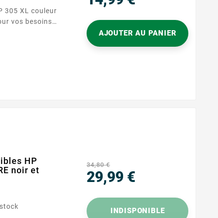
Prix
pour vos besoins
ue pour
AJOUTER AU PANIER
ec les
ence 305, elle
comme pour le
ibles HP
34,80 €
 noir et
29,99 €
Prix
 stock
INDISPONIBLE