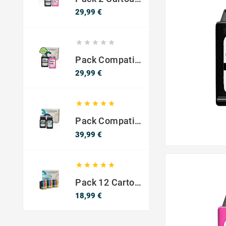
Prix
29,99 €





Pack Compatible Avec HP 302 XL Noir Et Couleur - SANS NIVEAU ENCRE
Prix
29,99 €





Pack Compatible Canon PG-540 XL / CL-541 XL – Noir & Couleur – Haute Capacité
Prix
39,99 €





Pack 12 Cartouches Compatible EPSON 603XL
Prix
18,99 €