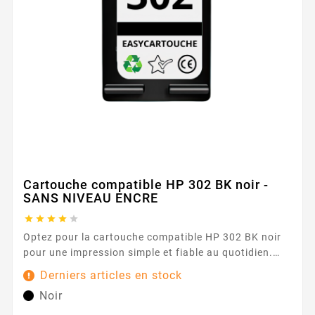
Cartouche compatible HP 302 BK noir -
SANS NIVEAU ENCRE





Optez pour la cartouche compatible HP 302 BK noir
pour une impression simple et fiable au quotidien.
Conçue pour les imprimantes utilisant la série HP 302
Derniers articles en stock
, elle offre une expérience fluide et rassurante, idéale
Noir
pour vos documents de bureau, vos rapports et vos
courriers. Son encre noire délivre des textes nets et