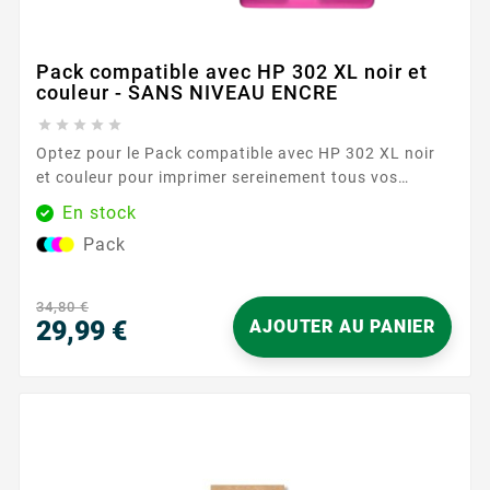
Pack compatible avec HP 302 XL noir et
couleur - SANS NIVEAU ENCRE





Optez pour le Pack compatible avec HP 302 XL noir
et couleur pour imprimer sereinement tous vos
documents du quotidien. Conçu pour les imprimantes
En stock
acceptant la référence HP 302 , ce duo réunit une
Pack
cartouche noire et une cartouche couleur au format
XL, idéal pour enchaîner les impressions avec
régularité. Vous profitez d’une...
34,80 €
29,99 €
AJOUTER AU PANIER
Prix