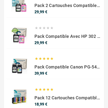
Pack 2 Cartouches Compatible Avec HP 301 XL Noir Et Couleur
Prix
29,99 €





Pack Compatible Avec HP 302 XL Noir Et Couleur - SANS NIVEAU ENCRE
Prix
29,99 €





Pack Compatible Canon PG-540 XL / CL-541 XL – Noir & Couleur – Haute Capacité
Prix
39,99 €





Pack 12 Cartouches Compatible EPSON 603XL
Prix
18,99 €