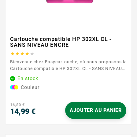
Cartouche compatible HP 302XL CL -
SANS NIVEAU ENCRE





Bienvenue chez Easycartouche, où nous proposons la
Cartouche compatible HP 302XL CL - SANS NIVEAU
ENCRE , un choix de premier plan pour ceux qui
En stock
recherchent qualité et fiabilité dans leurs besoins
Couleur
d'impression. Cette cartouche est conçue pour
fournir des impressions couleur éclatantes,
garantissant que vos documents et images se
16,80 €
démarquent avec clarté et précision. La...
14,99 €
AJOUTER AU PANIER
Prix