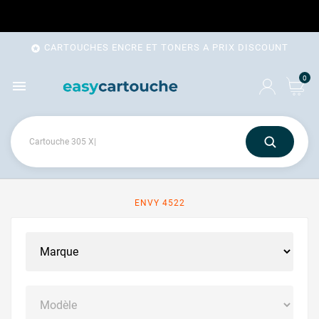
CARTOUCHES ENCRE ET TONERS A PRIX DISCOUNT

0

ENVY 4522