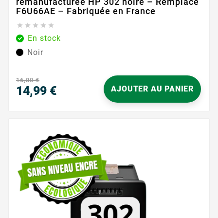
remanufacturée HP 302 noire – Remplace
F6U66AE – Fabriquée en France





En stock
Noir
16,80 €
14,99 €
AJOUTER AU PANIER
Prix