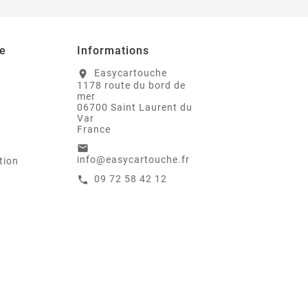
e
Informations
Easycartouche
location_on
1178 route du bord de
mer
06700 Saint Laurent du
Var
France
email
info@easycartouche.fr
tion
09 72 58 42 12
call