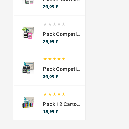
Prix
29,99 €





Pack Compatible Avec HP 302 XL Noir Et Couleur - SANS NIVEAU ENCRE
Prix
29,99 €





Pack Compatible Canon PG-540 XL / CL-541 XL – Noir & Couleur – Haute Capacité
Prix
39,99 €





Pack 12 Cartouches Compatible EPSON 603XL
Prix
18,99 €