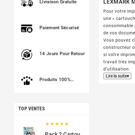
LEXMARK M
Livraison Gratuite
Pour votre imp
une « cartouc
consommable a
Paiement Sécurisé
de vos documen
Vous pouvez ch
constructeur o
14 Jours Pour Retour
si votre impri
travail très i
d’utilisation.
Lire la suite▾
Produits 100%
Garantis
TOP VENTES





Pack 2 Cartouches Compatible Avec HP 301 XL Noir Et Couleur