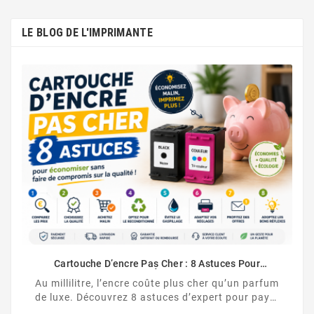
LE BLOG DE L'IMPRIMANTE
Comment Désactiver 
Cartouche HP no
comment désactiver l
ncre Pas Cher : 8 Astuces Pour
HP et contourner la
aiment Économiser
encre coûte plus cher qu’un parfum
ez 8 astuces d’expert pour payer
s d’encre moins cher, sans ...