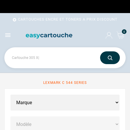
CARTOUCHES ENCRE ET TONERS A PRIX DISCOUNT

0

LEXMARK C 544 SERIES