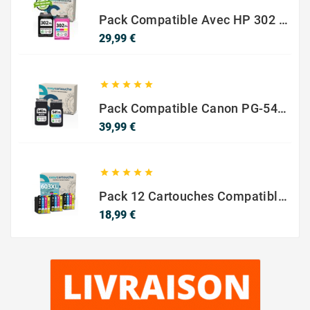
Pack Compatible Avec HP 302 XL Noir Et Couleur - SANS NIVEAU ENCRE
Prix
29,99 €





Pack Compatible Canon PG-540 XL / CL-541 XL – Noir & Couleur – Haute Capacité
Prix
39,99 €





Pack 12 Cartouches Compatible EPSON 603XL
Prix
18,99 €