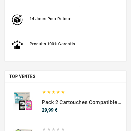
14 Jours Pour Retour
Produits 100% Garantis
TOP VENTES





Pack 2 Cartouches Compatible Avec HP 301 XL Noir Et Couleur
Prix
29,99 €




