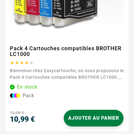
Pack 4 Cartouches compatibles BROTHER
LC1000





Bienvenue chez Easycartouche, où nous proposons le
Pack 4 Cartouches compatibles BROTHER LC1000 ,
conçu pour offrir une qualité d'impression
En stock
exceptionnelle à un prix imbattable. Ces cartouches
Pack
sont parfaites pour ceux qui exigent des
performances élevées et une fiabilité de leurs
fournitures d'impression. Le Pack 4 Cartouches
12,00 €
compatibles BROTHER LC1000 comprend à la...
10,99 €
AJOUTER AU PANIER
Prix