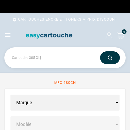
CARTOUCHES ENCRE ET TONERS A PRIX DISCOUNT

0

MFC-680CN