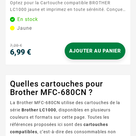
Optez pour la Cartouche compatible BROTHER
LC1000 jaune et imprimez en toute sérénité. Conçue
pour les imprimantes Brother acceptant le format
En stock
LC1000 , elle s’installe facilement et est rapidement
Jaune
reconnue par votre appareil. Vous gagnez du temps à
chaque remplacement et profitez d’une expérience
d’utilisation fluide et rassurante. Idéale pour les...
7,20 €
6,99 €
AJOUTER AU PANIER
Prix
Quelles cartouches pour
Brother MFC-680CN ?
La Brother MFC-680CN utilise des cartouches de la
série
Brother LC1000
, disponibles en plusieurs
couleurs et formats sur cette page. Toutes les
références proposées ici sont des
cartouches
compatibles
, c’est-à-dire des consommables non