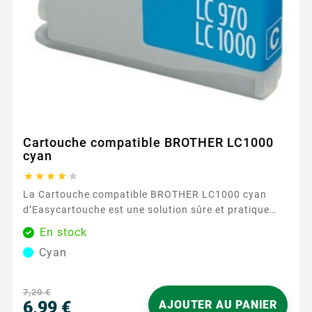
Cartouche compatible BROTHER LC1000
cyan





La Cartouche compatible BROTHER LC1000 cyan
d’Easycartouche est une solution sûre et pratique
pour remettre de la couleur dans vos impressions.
En stock
Conçue pour fonctionner avec la gamme BROTHER
Cyan
LC1000 , elle s’insère facilement et est reconnue
rapidement par l’imprimante. Son encre cyan restitue
des bleus propres et des dégradés homogènes, pour
7,20 €
des documents nets...
6,99 €
AJOUTER AU PANIER