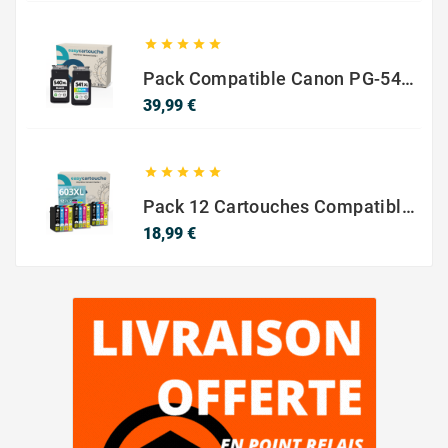





Pack Compatible Canon PG-540 XL / CL-541 XL – Noir & Couleur – Haute Capacité
Prix
39,99 €





Pack 12 Cartouches Compatible EPSON 603XL
Prix
18,99 €