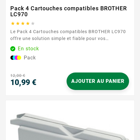
Pack 4 Cartouches compatibles BROTHER
LC970





Le Pack 4 Cartouches compatibles BROTHER LC970
offre une solution simple et fiable pour vos
impressions au quotidien. Conçues pour les
En stock
imprimantes Brother acceptant la référence LC970 ,
Pack
ces cartouches assurent une compatibilité précise et
une utilisation sereine, que ce soit à la maison ou au
bureau. Vous bénéficiez d’un texte net, de couleurs
12,00 €
régulières et...
10,99 €
AJOUTER AU PANIER
Prix