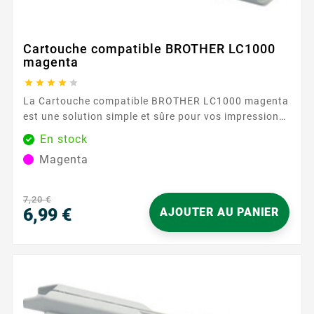
Cartouche compatible BROTHER LC1000
magenta





La Cartouche compatible BROTHER LC1000 magenta
est une solution simple et sûre pour vos impressions
du quotidien. Conçue pour la série BROTHER LC1000
En stock
, elle délivre un magenta homogène pour des
Magenta
documents clairs et agréables à lire, que ce soit pour
des rapports, présentations ou supports visuels.
Profitez d’une...
7,20 €
6,99 €
AJOUTER AU PANIER
Prix