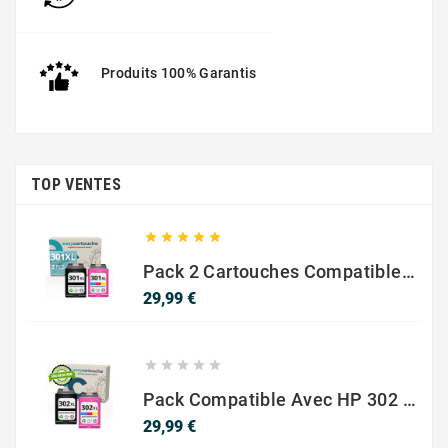
Produits 100% Garantis
TOP VENTES





Pack 2 Cartouches Compatible Avec HP 301 XL Noir Et Couleur
Prix
29,99 €





Pack Compatible Avec HP 302 XL Noir Et Couleur - SANS NIVEAU ENCRE
Prix
29,99 €