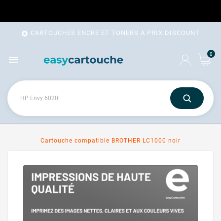
CARTOUCHES ENCRE ET TONERS A PRIX DISCOUNT

0

Cartouche compatible BROTHER LC1000 noir