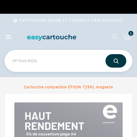
CARTOUCHES ENCRE ET TONERS A PRIX DISCOUNT

0

Cartouche compatible EPSON T29XL magenta