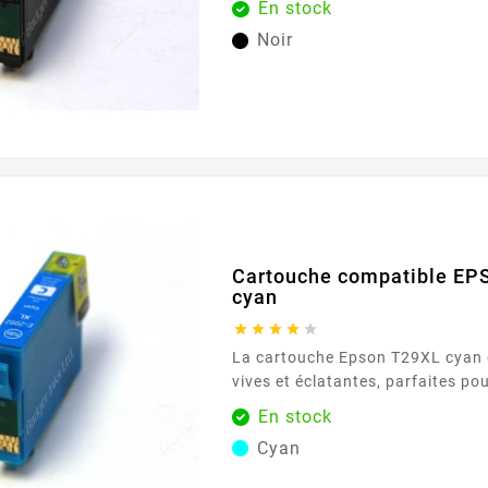
En stock
quotidiennes. Avec sa capacité d
Noir
offre une performance constante 
Caractéristiques principales : Couleur : Noir
Capacité d'impression : 470...
Cartouche compatible E
cyan





La cartouche Epson T29XL cyan o
vives et éclatantes, parfaites pou
documents colorés. Avec une cap
En stock
pages, elle assure une utilisatio
Cyan
des résultats de haute qualité. Caractéristiques
principales : Couleur : Cyan Capacité d'impression :