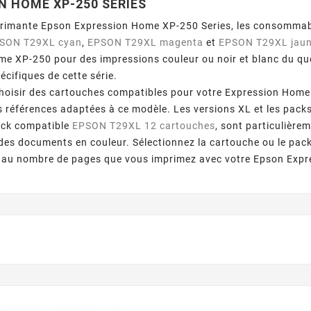
N HOME XP-250 SERIES
primante Epson Expression Home XP-250 Series, les consommab
SON T29XL cyan
,
EPSON T29XL magenta
et
EPSON T29XL jau
e XP-250 pour des impressions couleur ou noir et blanc du qu
écifiques de cette série.
oisir des cartouches compatibles pour votre Expression Home X
 références adaptées à ce modèle. Les versions XL et les pac
ack compatible
EPSON T29XL 12 cartouches
, sont particulière
des documents en couleur. Sélectionnez la cartouche ou le pack
et au nombre de pages que vous imprimez avec votre Epson Exp