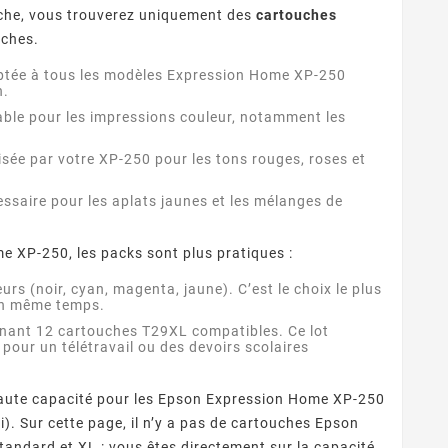
ouche, vous trouverez uniquement des
cartouches
uches.
aptée à tous les modèles Expression Home XP-250
n.
able pour les impressions couleur, notamment les
isée par votre XP-250 pour les tons rouges, roses et
essaire pour les aplats jaunes et les mélanges de
e XP-250, les packs sont plus pratiques :
urs (noir, cyan, magenta, jaune). C’est le choix le plus
 en même temps.
nant 12 cartouches T29XL compatibles. Ce lot
pour un télétravail ou des devoirs scolaires
s haute capacité pour les Epson Expression Home XP-250
). Sur cette page, il n’y a pas de cartouches Epson
 standard et XL : vous êtes directement sur la capacité