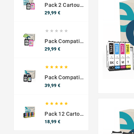
Pack 2 Cartouches Compatible Avec HP 301 XL Noir Et Couleur
Prix
29,99 €





Pack Compatible Avec HP 302 XL Noir Et Couleur - SANS NIVEAU ENCRE
Prix
29,99 €





Pack Compatible Canon PG-540 XL / CL-541 XL – Noir & Couleur – Haute Capacité
Prix
39,99 €





Pack 12 Cartouches Compatible EPSON 603XL
Prix
18,99 €