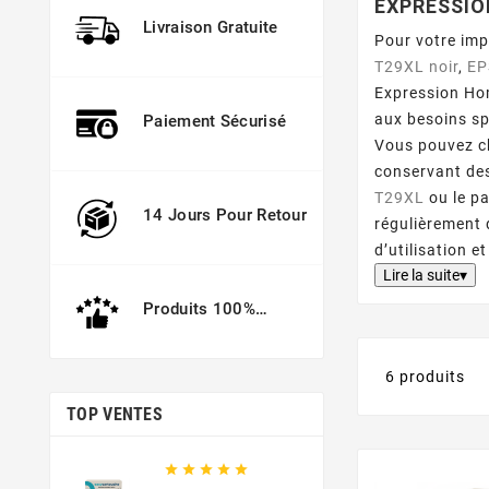
EXPRESSIO
Livraison Gratuite
Pour votre im
T29XL noir
,
EP
Expression Hom
aux besoins sp
Paiement Sécurisé
Vous pouvez ch
conservant des
T29XL
ou le p
14 Jours Pour Retour
régulièrement 
d’utilisation 
Lire la suite▾
Produits 100%
Garantis
6 produits
TOP VENTES




