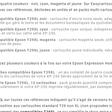
 quatre couleurs : noir, cyan, magenta et jaune. Sur Easycart
ec ces références, déclinées en unités et en packs multi-carto
patible Epson T29XL noir
: cartouche d’encre noire seule, ad
elle qui gère le texte et les documents bureautiques du quotidie
mpatible Epson T29XL cyan
: cartouche cyan unique, indispens
 et verts sur cette série XP-250.
mpatible Epson T29XL magenta
: cartouche magenta seule, util
nces de peau.
patible Epson T29XL jaune
: cartouche jaune individuelle, néc
.
cez plusieurs couleurs à la fois sur votre Epson Expression Hom
ches compatibles Epson T29XL
: un jeu complet de quatre coule
tes les cartouches de votre XP-250 Series approchent de la fin
le Epson T29XL, 12 cartouches
: pack grande quantité compre
culièrement si votre XP-250 imprime régulièrement, par exemple 
XL
sur toutes ces références indiquent qu’il s’agit de version
position aux cartouches standard T29 non XL (non proposées ici
quement des
compatibles T29XL
, ce qui simplifie le choix entre