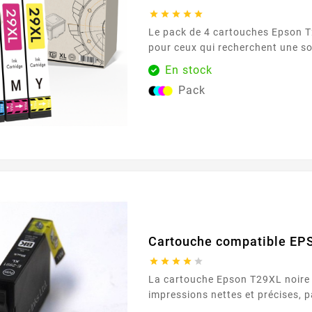





Le pack de 4 cartouches Epson T
pour ceux qui recherchent une s
pour leurs besoins d'impression
En stock
cartouche de chaque couleur (no
Pack
et jaune), ce pack assure une co
pour tous vos documents et imag
qualité d'impression exceptionnel
Caractéristiques principales : ...
Cartouche compatible EP





La cartouche Epson T29XL noire 
impressions nettes et précises, p
documents professionnels et les