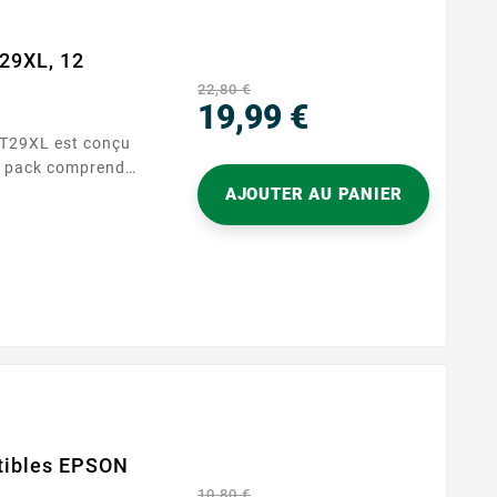
29XL, 12
22,80 €
19,99 €
 T29XL est conçu
Prix
Ce pack comprend
ur, garantissant
AJOUTER AU PANIER
our une longue
é
tibles EPSON
10,80 €