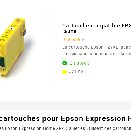
Cartouche compatible E
jaune





La cartouche Epson T29XL jaune
impressions lumineuses et claires
les documents colorés et les ima
En stock
de 450 pages permet une utilisa
Jaune
des résultats constants. Caractéristiques
principales : Couleur : Jaune Capacité d'impression
: 450 pages ...
 cartouches pour Epson Expression
s Epson Expression Home XP-250 Series utilisent des cartouch