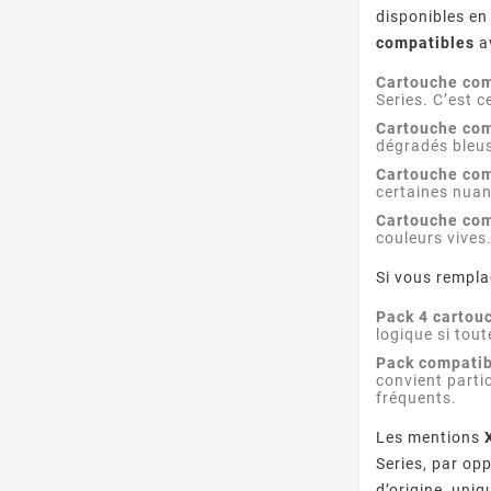
disponibles en
compatibles
av
Cartouche com
Series. C’est c
Cartouche co
dégradés bleus
Cartouche co
certaines nua
Cartouche com
couleurs vives
Si vous rempla
Pack 4 cartou
logique si tou
Pack compatib
convient parti
fréquents.
Les mentions
Series, par op
d’origine, uni