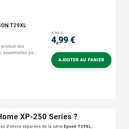
PSON T29XL
4,80 €
4,99 €
 produit des
Prix
, essentielles pour
ges. Sa capacité
AJOUTER AU PANIER
tion prolongée avec
 Home XP-250 Series ?
es d’encre séparées de la série
Epson T29XL
,