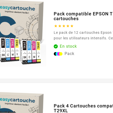
Pack compatible EPSON T
cartouches





Le pack de 12 cartouches Epson
pour les utilisateurs intensifs. 
trois cartouches de chaque coule
En stock
une réserve d'encre suffisante p
Pack
période. Caractéristiques principales : Couleurs : 3
Noir, 3 Cyan, 3 Magenta, 3 Jaune Capacit
d'impression : 470 pages...
Pack 4 Cartouches compa
T29XL