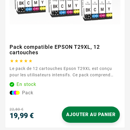
Pack compatible EPSON T29XL, 12
cartouches





Le pack de 12 cartouches Epson T29XL est conçu
pour les utilisateurs intensifs. Ce pack comprend
trois cartouches de chaque couleur, garantissant une
En stock
réserve d'encre suffisante pour une longue période.
Pack
Caractéristiques principales : Couleurs : 3 Noir, 3
Cyan, 3 Magenta, 3 Jaune Capacité d'impression :
470 pages...
22,80 €
19,99 €
AJOUTER AU PANIER
Prix