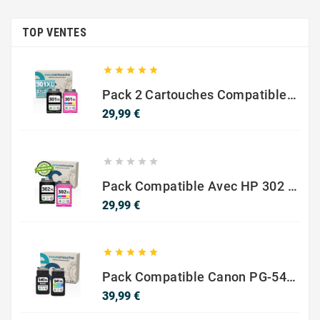
TOP VENTES





Pack 2 Cartouches Compatible Avec HP 301 XL Noir Et Couleur
Prix
29,99 €





Pack Compatible Avec HP 302 XL Noir Et Couleur - SANS NIVEAU ENCRE
Prix
29,99 €





Pack Compatible Canon PG-540 XL / CL-541 XL – Noir & Couleur – Haute Capacité
Prix
39,99 €