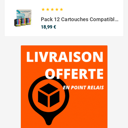





Pack 12 Cartouches Compatible EPSON 603XL
Prix
18,99 €