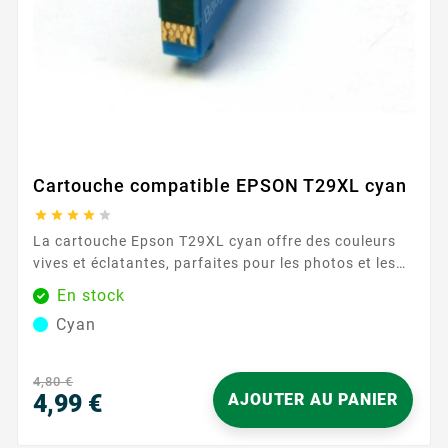
Cartouche compatible EPSON T29XL cyan





La cartouche Epson T29XL cyan offre des couleurs
vives et éclatantes, parfaites pour les photos et les
documents colorés. Avec une capacité de 450 pages,
En stock
elle assure une utilisation prolongée avec des
Cyan
résultats de haute qualité. Caractéristiques
principales : Couleur : Cyan Capacité d'impression :
450 pages ...
4,80 €
4,99 €
AJOUTER AU PANIER
Prix