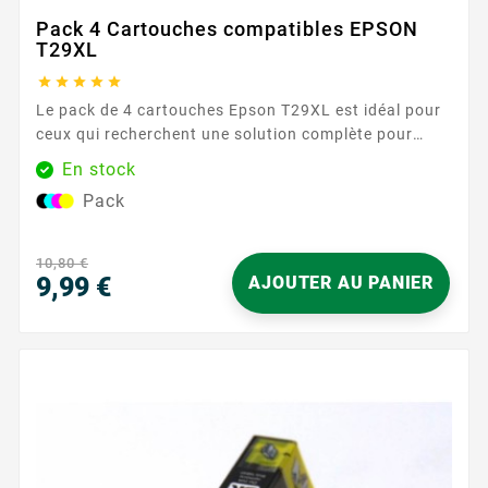
Pack 4 Cartouches compatibles EPSON
T29XL





Le pack de 4 cartouches Epson T29XL est idéal pour
ceux qui recherchent une solution complète pour
leurs besoins d'impression. Comprenant une
En stock
cartouche de chaque couleur (noir, cyan, magenta et
Pack
jaune), ce pack assure une couverture complète pour
tous vos documents et images, avec une qualité
d'impression exceptionnelle. Caractéristiques
10,80 €
principales : ...
9,99 €
AJOUTER AU PANIER
Prix