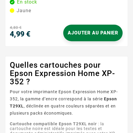
En stock
450 pages permet une utilisation prolongée avec des
Jaune
résultats constants. Caractéristiques principales :
Couleur : Jaune Capacité d'impression : 450 pages ...
4,80 €
4,99 €
AJOUTER AU PANIER
Prix
Quelles cartouches pour
Epson Expression Home XP-
352 ?
Pour votre imprimante Epson Expression Home XP-
352, la gamme d’encre correspond à la série
Epson
T29XL
, déclinée en quatre couleurs séparées et en
plusieurs packs économiques.
Cartouche compatible Epson T29XL noir
: la
cartouche noire est idéale pour les textes et