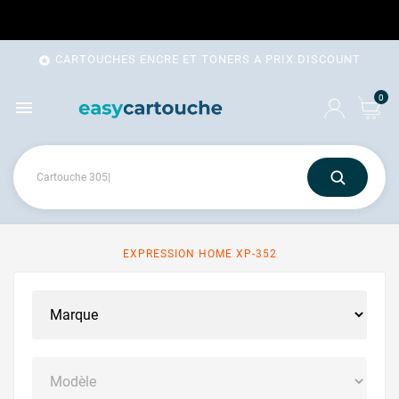
CARTOUCHES ENCRE ET TONERS A PRIX DISCOUNT

0

EXPRESSION HOME XP-352