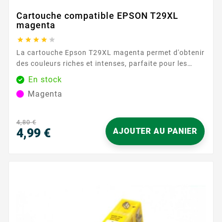
Cartouche compatible EPSON T29XL
magenta





La cartouche Epson T29XL magenta permet d'obtenir
des couleurs riches et intenses, parfaite pour les
graphiques et les documents nécessitant une
En stock
reproduction fidèle des couleurs. Sa capacité de 450
Magenta
pages garantit une performance durable.
Caractéristiques principales : Couleur : Magenta
Capacité d'impression : 450...
4,80 €
4,99 €
AJOUTER AU PANIER
Prix