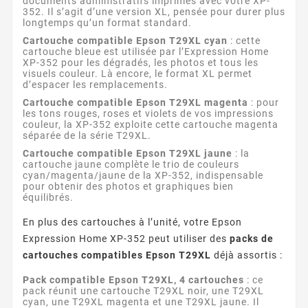
documents administratifs imprimés avec votre XP-
352. Il s’agit d’une version XL, pensée pour durer plus
longtemps qu’un format standard.
Cartouche compatible Epson T29XL cyan
: cette
cartouche bleue est utilisée par l’Expression Home
XP-352 pour les dégradés, les photos et tous les
visuels couleur. Là encore, le format XL permet
d’espacer les remplacements.
Cartouche compatible Epson T29XL magenta
: pour
les tons rouges, roses et violets de vos impressions
couleur, la XP-352 exploite cette cartouche magenta
séparée de la série T29XL.
Cartouche compatible Epson T29XL jaune
: la
cartouche jaune complète le trio de couleurs
cyan/magenta/jaune de la XP-352, indispensable
pour obtenir des photos et graphiques bien
équilibrés.
En plus des cartouches à l’unité, votre Epson
Expression Home XP-352 peut utiliser des
packs de
cartouches compatibles Epson T29XL
déjà assortis :
Pack compatible Epson T29XL, 4 cartouches
: ce
pack réunit une cartouche T29XL noir, une T29XL
cyan, une T29XL magenta et une T29XL jaune. Il