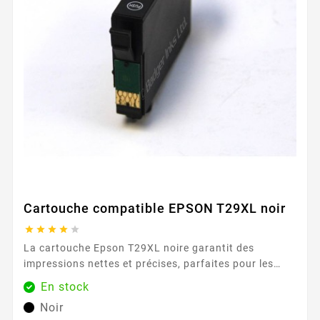
Cartouche compatible EPSON T29XL noir





La cartouche Epson T29XL noire garantit des
impressions nettes et précises, parfaites pour les
documents professionnels et les impressions
En stock
quotidiennes. Avec sa capacité de 470 pages, elle
Noir
offre une performance constante et fiable.