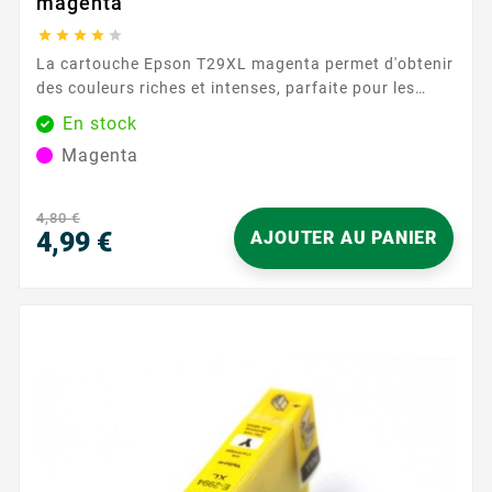
magenta





La cartouche Epson T29XL magenta permet d'obtenir
des couleurs riches et intenses, parfaite pour les
graphiques et les documents nécessitant une
En stock
reproduction fidèle des couleurs. Sa capacité de 450
Magenta
pages garantit une performance durable.
Caractéristiques principales : Couleur : Magenta
Capacité d'impression : 450...
4,80 €
4,99 €
AJOUTER AU PANIER
Prix