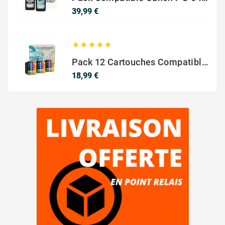
Prix
39,99 €





Pack 12 Cartouches Compatible EPSON 603XL
Prix
18,99 €