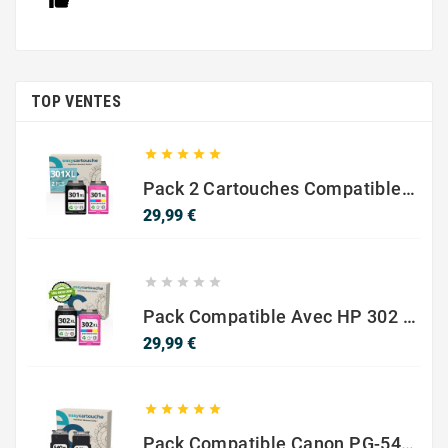
TOP VENTES





Pack 2 Cartouches Compatible Avec HP 301 XL Noir Et Couleur
Prix
29,99 €





Pack Compatible Avec HP 302 XL Noir Et Couleur - SANS NIVEAU ENCRE
Prix
29,99 €





Pack Compatible Canon PG-540 XL / CL-541 XL – Noir & Couleur – Haute Capacité