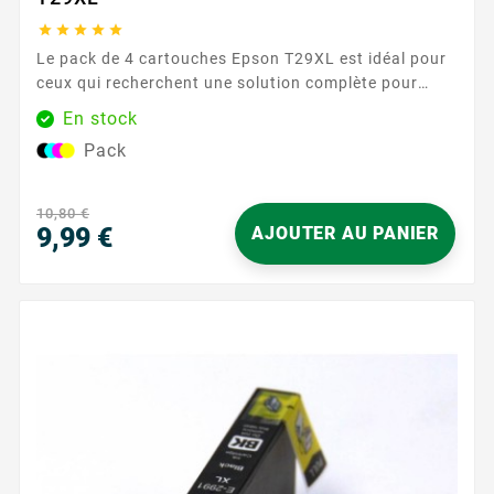





Le pack de 4 cartouches Epson T29XL est idéal pour
ceux qui recherchent une solution complète pour
leurs besoins d'impression. Comprenant une
En stock
cartouche de chaque couleur (noir, cyan, magenta et
Pack
jaune), ce pack assure une couverture complète pour
tous vos documents et images, avec une qualité
d'impression exceptionnelle. Caractéristiques
10,80 €
principales : ...
9,99 €
AJOUTER AU PANIER
Prix