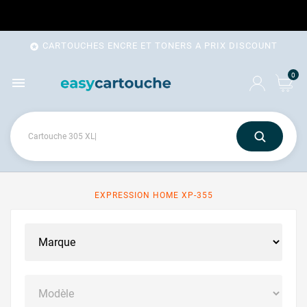
CARTOUCHES ENCRE ET TONERS A PRIX DISCOUNT

0

EXPRESSION HOME XP-355