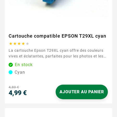
Cartouche compatible EPSON T29XL cyan





La cartouche Epson T29XL cyan offre des couleurs
vives et éclatantes, parfaites pour les photos et les
documents colorés. Avec une capacité de 450 pages,
En stock
elle assure une utilisation prolongée avec des
Cyan
résultats de haute qualité. Caractéristiques
principales : Couleur : Cyan Capacité d'impression :
450 pages ...
4,80 €
4,99 €
AJOUTER AU PANIER
Prix