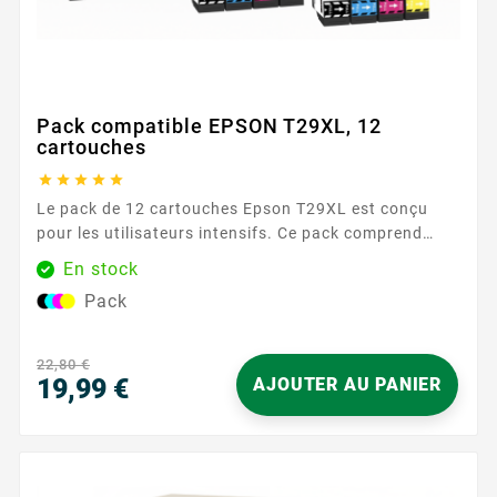
Pack compatible EPSON T29XL, 12
cartouches





Le pack de 12 cartouches Epson T29XL est conçu
pour les utilisateurs intensifs. Ce pack comprend
trois cartouches de chaque couleur, garantissant une
En stock
réserve d'encre suffisante pour une longue période.
Pack
Caractéristiques principales : Couleurs : 3 Noir, 3
Cyan, 3 Magenta, 3 Jaune Capacité d'impression :
470 pages...
22,80 €
19,99 €
AJOUTER AU PANIER
Prix