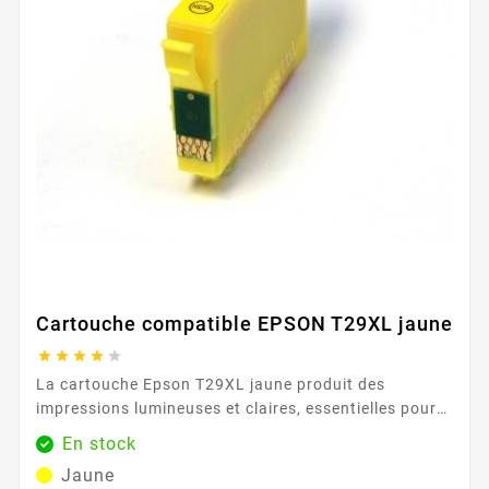
Cartouche compatible EPSON T29XL jaune





La cartouche Epson T29XL jaune produit des
impressions lumineuses et claires, essentielles pour
les documents colorés et les images. Sa capacité de
En stock
450 pages permet une utilisation prolongée avec des
Jaune
résultats constants. Caractéristiques principales :