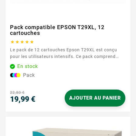
Pack compatible EPSON T29XL, 12
cartouches





Le pack de 12 cartouches Epson T29XL est conçu
pour les utilisateurs intensifs. Ce pack comprend
trois cartouches de chaque couleur, garantissant une
En stock
réserve d'encre suffisante pour une longue période.
Pack
Caractéristiques principales : Couleurs : 3 Noir, 3
Cyan, 3 Magenta, 3 Jaune Capacité d'impression :
470 pages...
22,80 €
19,99 €
AJOUTER AU PANIER
Prix