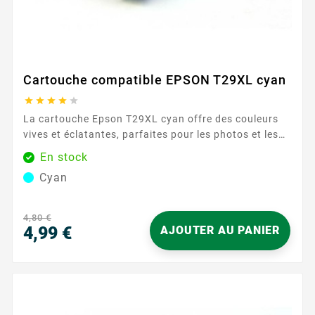
Cartouche compatible EPSON T29XL cyan





La cartouche Epson T29XL cyan offre des couleurs
vives et éclatantes, parfaites pour les photos et les
documents colorés. Avec une capacité de 450 pages,
En stock
elle assure une utilisation prolongée avec des
Cyan
résultats de haute qualité. Caractéristiques
principales : Couleur : Cyan Capacité d'impression :
450 pages ...
4,80 €
4,99 €
AJOUTER AU PANIER
Prix