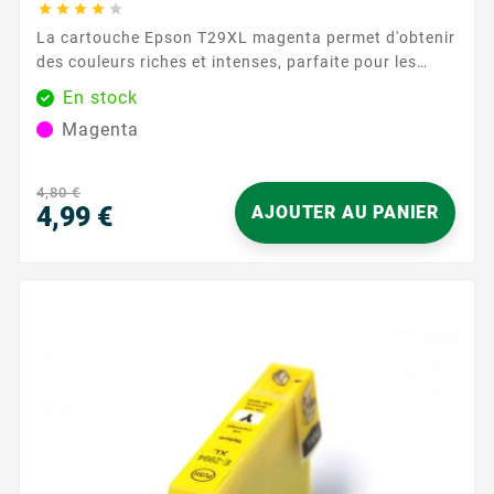





La cartouche Epson T29XL magenta permet d'obtenir
des couleurs riches et intenses, parfaite pour les
graphiques et les documents nécessitant une
En stock
reproduction fidèle des couleurs. Sa capacité de 450
Magenta
pages garantit une performance durable.
Caractéristiques principales : Couleur : Magenta
Capacité d'impression : 450...
4,80 €
4,99 €
AJOUTER AU PANIER
Prix