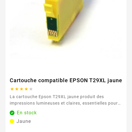
Cartouche compatible EPSON T29XL jaune





La cartouche Epson T29XL jaune produit des
impressions lumineuses et claires, essentielles pour
les documents colorés et les images. Sa capacité de
En stock
450 pages permet une utilisation prolongée avec des
Jaune
résultats constants. Caractéristiques principales :
Couleur : Jaune Capacité d'impression : 450 pages ...