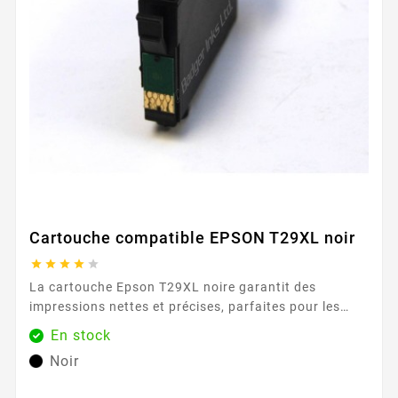
Cartouche compatible EPSON T29XL noir





La cartouche Epson T29XL noire garantit des
impressions nettes et précises, parfaites pour les
documents professionnels et les impressions
En stock
quotidiennes. Avec sa capacité de 470 pages, elle
Noir
offre une performance constante et fiable.
Caractéristiques principales : Couleur : Noir Capacité