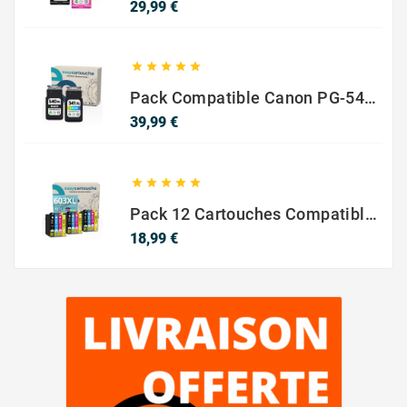
Prix
29,99 €





Pack Compatible Canon PG-540 XL / CL-541 XL – Noir & Couleur – Haute Capacité
Prix
39,99 €





Pack 12 Cartouches Compatible EPSON 603XL
Prix
18,99 €