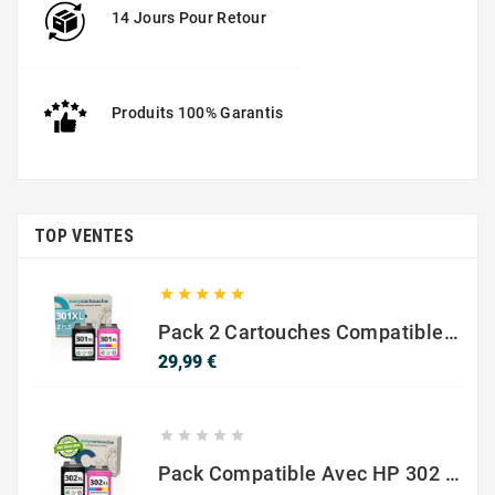
14 Jours Pour Retour
Produits 100% Garantis
TOP VENTES





Pack 2 Cartouches Compatible Avec HP 301 XL Noir Et Couleur
Prix
29,99 €





Pack Compatible Avec HP 302 XL Noir Et Couleur - SANS NIVEAU ENCRE