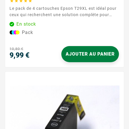





Le pack de 4 cartouches Epson T29XL est idéal pour
ceux qui recherchent une solution complète pour
leurs besoins d'impression. Comprenant une
En stock
cartouche de chaque couleur (noir, cyan, magenta et
Pack
jaune), ce pack assure une couverture complète pour
tous vos documents et images, avec une qualité
d'impression exceptionnelle. Caractéristiques
10,80 €
principales : ...
9,99 €
AJOUTER AU PANIER
Prix