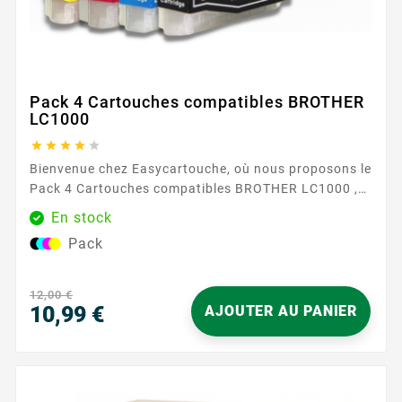
Pack 4 Cartouches compatibles BROTHER
LC1000





Bienvenue chez Easycartouche, où nous proposons le
Pack 4 Cartouches compatibles BROTHER LC1000 ,
conçu pour offrir une qualité d'impression
En stock
exceptionnelle à un prix imbattable. Ces cartouches
Pack
sont parfaites pour ceux qui exigent des
performances élevées et une fiabilité de leurs
fournitures d'impression. Le Pack 4 Cartouches
12,00 €
compatibles BROTHER LC1000 comprend à la...
10,99 €
AJOUTER AU PANIER
Prix