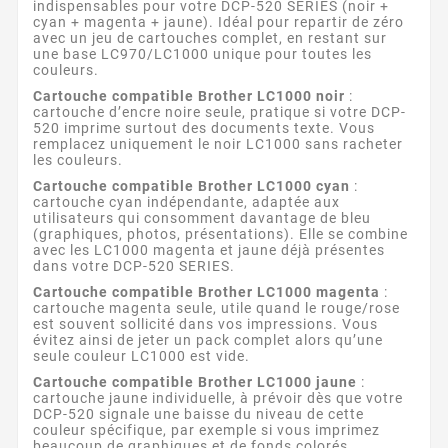
indispensables pour votre DCP-520 SERIES (noir +
cyan + magenta + jaune). Idéal pour repartir de zéro
avec un jeu de cartouches complet, en restant sur
une base LC970/LC1000 unique pour toutes les
couleurs.
Cartouche compatible Brother LC1000 noir
:
cartouche d’encre noire seule, pratique si votre DCP-
520 imprime surtout des documents texte. Vous
remplacez uniquement le noir LC1000 sans racheter
les couleurs.
Cartouche compatible Brother LC1000 cyan
:
cartouche cyan indépendante, adaptée aux
utilisateurs qui consomment davantage de bleu
(graphiques, photos, présentations). Elle se combine
avec les LC1000 magenta et jaune déjà présentes
dans votre DCP-520 SERIES.
Cartouche compatible Brother LC1000 magenta
:
cartouche magenta seule, utile quand le rouge/rose
est souvent sollicité dans vos impressions. Vous
évitez ainsi de jeter un pack complet alors qu’une
seule couleur LC1000 est vide.
Cartouche compatible Brother LC1000 jaune
:
cartouche jaune individuelle, à prévoir dès que votre
DCP-520 signale une baisse du niveau de cette
couleur spécifique, par exemple si vous imprimez
beaucoup de graphiques et de fonds colorés.