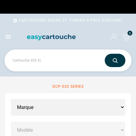
CARTOUCHES ENCRE ET TONERS A PRIX DISCOUNT

0

DCP-520 SERIES