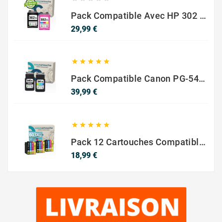
Pack Compatible Avec HP 302 XL Noir Et Couleur - SANS NIVEAU ENCRE
Prix
29,99 €





Pack Compatible Canon PG-540 XL / CL-541 XL – Noir & Couleur – Haute Capacité
Prix
39,99 €





Pack 12 Cartouches Compatible EPSON 603XL
Prix
18,99 €