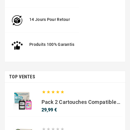
14 Jours Pour Retour
Produits 100% Garantis
TOP VENTES





Pack 2 Cartouches Compatible Avec HP 301 XL Noir Et Couleur
Prix
29,99 €




