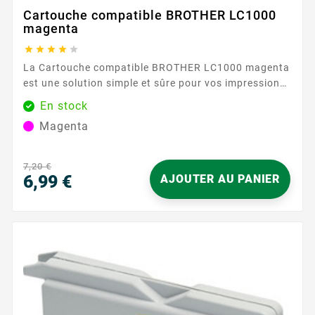
Cartouche compatible BROTHER LC1000
magenta





La Cartouche compatible BROTHER LC1000 magenta
est une solution simple et sûre pour vos impressions
du quotidien. Conçue pour la série BROTHER LC1000
En stock
, elle délivre un magenta homogène pour des
Magenta
documents clairs et agréables à lire, que ce soit pour
des rapports, présentations ou supports visuels.
Profitez d’une...
7,20 €
6,99 €
AJOUTER AU PANIER
Prix