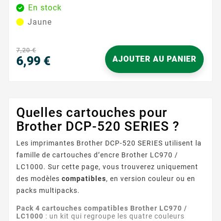
pour les imprimantes Brother acceptant le format
En stock
LC1000 , elle s’installe facilement et est rapidement
Jaune
reconnue par votre appareil. Vous gagnez du temps à
chaque remplacement et profitez d’une expérience
d’utilisation fluide et rassurante. Idéale pour les...
7,20 €
6,99 €
AJOUTER AU PANIER
Prix
Quelles cartouches pour
Brother DCP-520 SERIES ?
Les imprimantes Brother DCP-520 SERIES utilisent la
famille de cartouches d’encre Brother LC970 /
LC1000. Sur cette page, vous trouverez uniquement
des modèles
compatibles
, en version couleur ou en
packs multipacks.
Pack 4 cartouches compatibles Brother LC970 /
LC1000
: un kit qui regroupe les quatre couleurs