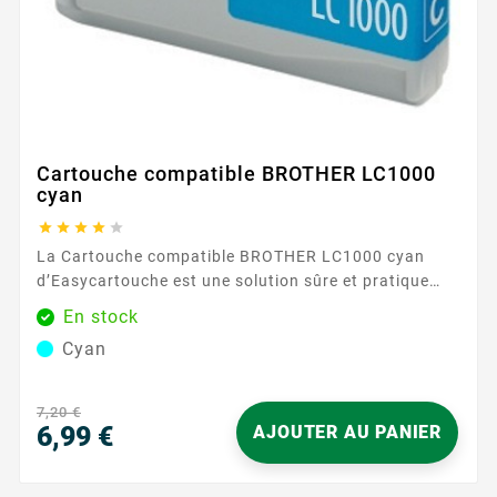
Cartouche compatible BROTHER LC1000
cyan





La Cartouche compatible BROTHER LC1000 cyan
d’Easycartouche est une solution sûre et pratique
pour remettre de la couleur dans vos impressions.
En stock
Conçue pour fonctionner avec la gamme BROTHER
Cyan
LC1000 , elle s’insère facilement et est reconnue
rapidement par l’imprimante. Son encre cyan restitue
des bleus propres et des dégradés homogènes, pour
7,20 €
des documents nets...
6,99 €
AJOUTER AU PANIER
Prix