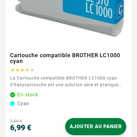
Cartouche compatible BROTHER LC1000
cyan





La Cartouche compatible BROTHER LC1000 cyan
d’Easycartouche est une solution sûre et pratique
pour remettre de la couleur dans vos impressions.
En stock
Conçue pour fonctionner avec la gamme BROTHER
Cyan
LC1000 , elle s’insère facilement et est reconnue
rapidement par l’imprimante. Son encre cyan restitue
des bleus propres et des dégradés homogènes, pour
7,20 €
des documents nets...
6,99 €
AJOUTER AU PANIER
Prix