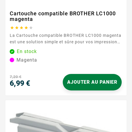
Cartouche compatible BROTHER LC1000
magenta





La Cartouche compatible BROTHER LC1000 magenta
est une solution simple et sûre pour vos impressions
du quotidien. Conçue pour la série BROTHER LC1000
En stock
, elle délivre un magenta homogène pour des
Magenta
documents clairs et agréables à lire, que ce soit pour
des rapports, présentations ou supports visuels.
Profitez d’une...
7,20 €
6,99 €
AJOUTER AU PANIER
Prix