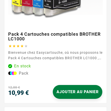
Pack 4 Cartouches compatibles BROTHER
LC1000





Bienvenue chez Easycartouche, où nous proposons le
Pack 4 Cartouches compatibles BROTHER LC1000 ,
conçu pour offrir une qualité d'impression
En stock
exceptionnelle à un prix imbattable. Ces cartouches
Pack
sont parfaites pour ceux qui exigent des
performances élevées et une fiabilité de leurs
fournitures d'impression. Le Pack 4 Cartouches
12,00 €
compatibles BROTHER LC1000 comprend à la...
10,99 €
AJOUTER AU PANIER
Prix