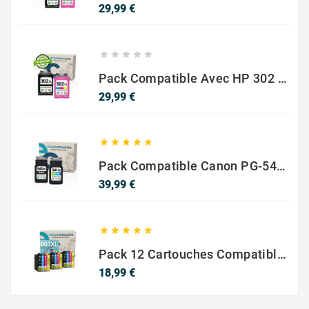
Prix
29,99 €





Pack Compatible Avec HP 302 XL Noir Et Couleur - SANS NIVEAU ENCRE
Prix
29,99 €





Pack Compatible Canon PG-540 XL / CL-541 XL – Noir & Couleur – Haute Capacité
Prix
39,99 €





Pack 12 Cartouches Compatible EPSON 603XL
Prix
18,99 €