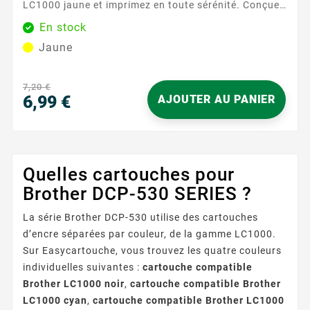
LC1000 jaune et imprimez en toute sérénité. Conçue
pour les imprimantes Brother acceptant le format
En stock
LC1000 , elle s’installe facilement et est rapidement
Jaune
reconnue par votre appareil. Vous gagnez du temps à
chaque remplacement et profitez d’une expérience
d’utilisation fluide et rassurante. Idéale pour les...
7,20 €
6,99 €
AJOUTER AU PANIER
Prix
Quelles cartouches pour
Brother DCP-530 SERIES ?
La série Brother DCP-530 utilise des cartouches
d’encre séparées par couleur, de la gamme LC1000.
Sur Easycartouche, vous trouvez les quatre couleurs
individuelles suivantes :
cartouche compatible
Brother LC1000 noir
,
cartouche compatible Brother
LC1000 cyan
,
cartouche compatible Brother LC1000