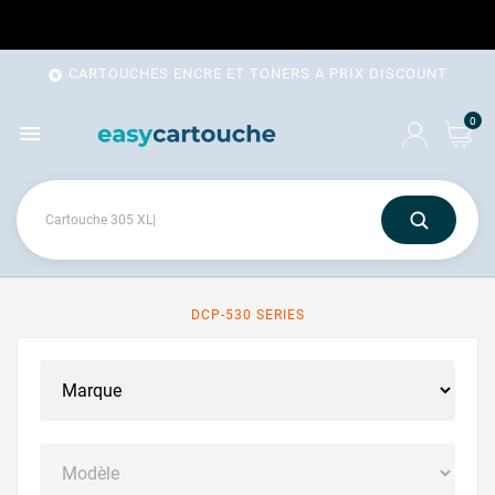
CARTOUCHES ENCRE ET TONERS A PRIX DISCOUNT

0

DCP-530 SERIES