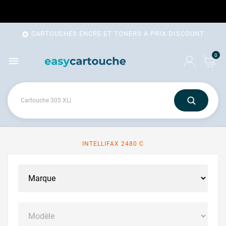
CARTOUCHES ENCRE ET TONERS A PRIX DISCOUNT

0

INTELLIFAX 2480 C