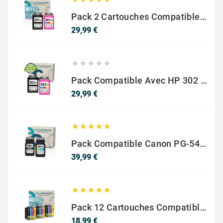
Pack 2 Cartouches Compatible Avec HP 301 XL Noir Et Couleur
Prix
29,99 €





Pack Compatible Avec HP 302 XL Noir Et Couleur - SANS NIVEAU ENCRE
Prix
29,99 €





Pack Compatible Canon PG-540 XL / CL-541 XL – Noir & Couleur – Haute Capacité
Prix
39,99 €





Pack 12 Cartouches Compatible EPSON 603XL
Prix
18,99 €