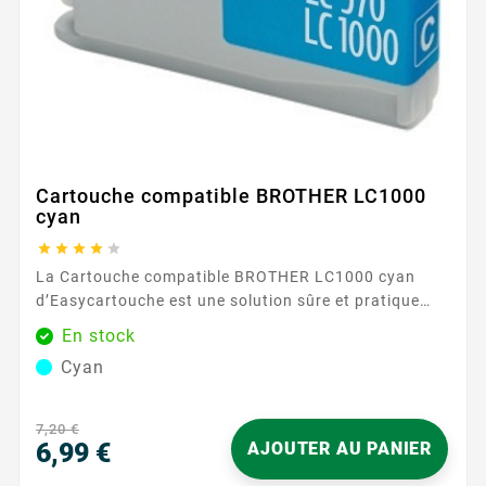
Cartouche compatible BROTHER LC1000
cyan





La Cartouche compatible BROTHER LC1000 cyan
d’Easycartouche est une solution sûre et pratique
pour remettre de la couleur dans vos impressions.
En stock
Conçue pour fonctionner avec la gamme BROTHER
Cyan
LC1000 , elle s’insère facilement et est reconnue
rapidement par l’imprimante. Son encre cyan restitue
des bleus propres et des dégradés homogènes, pour
7,20 €
des documents nets...
6,99 €
AJOUTER AU PANIER
Prix