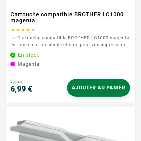
Cartouche compatible BROTHER LC1000
magenta





La Cartouche compatible BROTHER LC1000 magenta
est une solution simple et sûre pour vos impressions
du quotidien. Conçue pour la série BROTHER LC1000
En stock
, elle délivre un magenta homogène pour des
Magenta
documents clairs et agréables à lire, que ce soit pour
des rapports, présentations ou supports visuels.
Profitez d’une...
7,20 €
6,99 €
AJOUTER AU PANIER
Prix