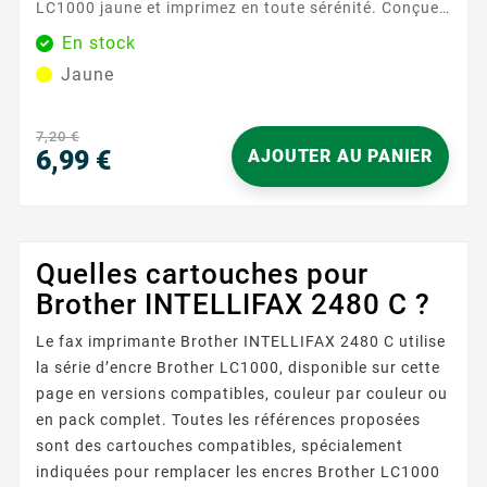
LC1000 jaune et imprimez en toute sérénité. Conçue
pour les imprimantes Brother acceptant le format
En stock
LC1000 , elle s’installe facilement et est rapidement
Jaune
reconnue par votre appareil. Vous gagnez du temps à
chaque remplacement et profitez d’une expérience
d’utilisation fluide et rassurante. Idéale pour les...
7,20 €
6,99 €
AJOUTER AU PANIER
Prix
Quelles cartouches pour
Brother INTELLIFAX 2480 C ?
Le fax imprimante Brother INTELLIFAX 2480 C utilise
la série d’encre Brother LC1000, disponible sur cette
page en versions compatibles, couleur par couleur ou
en pack complet. Toutes les références proposées
sont des cartouches compatibles, spécialement
indiquées pour remplacer les encres Brother LC1000