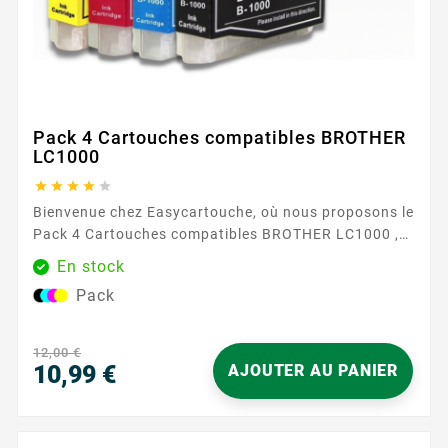
Pack 4 Cartouches compatibles BROTHER
LC1000





Bienvenue chez Easycartouche, où nous proposons le
Pack 4 Cartouches compatibles BROTHER LC1000 ,
conçu pour offrir une qualité d'impression
En stock
exceptionnelle à un prix imbattable. Ces cartouches
Pack
sont parfaites pour ceux qui exigent des
performances élevées et une fiabilité de leurs
fournitures d'impression. Le Pack 4 Cartouches
12,00 €
compatibles BROTHER LC1000 comprend à la...
10,99 €
AJOUTER AU PANIER
Prix