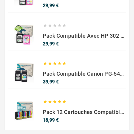
Prix
29,99 €





Pack Compatible Avec HP 302 XL Noir Et Couleur - SANS NIVEAU ENCRE
Prix
29,99 €





Pack Compatible Canon PG-540 XL / CL-541 XL – Noir & Couleur – Haute Capacité
Prix
39,99 €





Pack 12 Cartouches Compatible EPSON 603XL
Prix
18,99 €