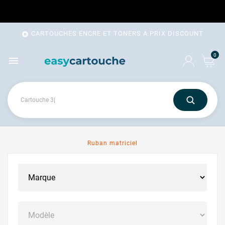
CARTOUCHES ENCRE ET TONERS A PRIX DISCOUNT

0

Ruban matriciel