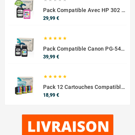
Pack Compatible Avec HP 302 XL Noir Et Couleur - SANS NIVEAU ENCRE
Prix
29,99 €





Pack Compatible Canon PG-540 XL / CL-541 XL – Noir & Couleur – Haute Capacité
Prix
39,99 €





Pack 12 Cartouches Compatible EPSON 603XL
Prix
18,99 €