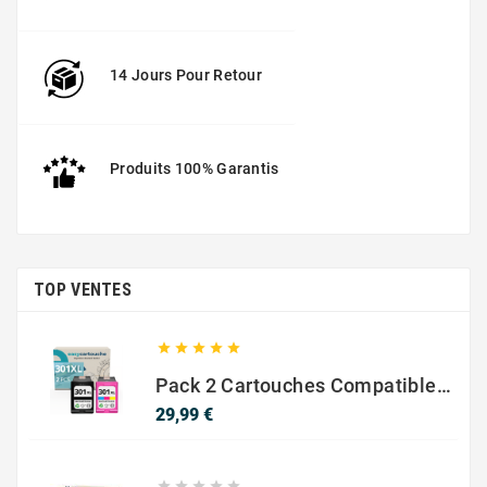
14 Jours Pour Retour
Produits 100% Garantis
RUBANS MATRICIEL OKI
TOP VENTES





Pack 2 Cartouches Compatible Avec HP 301 XL Noir Et Couleur
Prix
29,99 €




