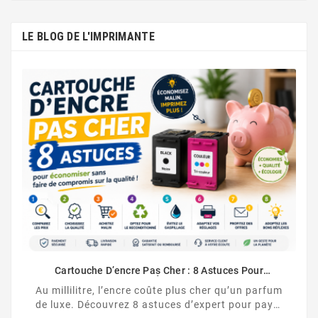
LE BLOG DE L'IMPRIMANTE
Comment Désactiver 
Cartouche HP no
comment désactiver l
ncre Pas Cher : 8 Astuces Pour
HP et contourner la
aiment Économiser
encre coûte plus cher qu’un parfum
ez 8 astuces d’expert pour payer