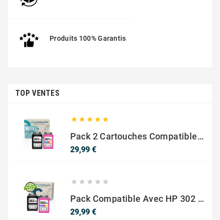
Produits 100% Garantis
TOP VENTES





Pack 2 Cartouches Compatible Avec HP 301 XL Noir Et Couleur
Prix
29,99 €





Pack Compatible Avec HP 302 XL Noir Et Couleur - SANS NIVEAU ENCRE
Prix
29,99 €