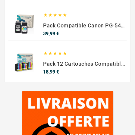





Pack Compatible Canon PG-540 XL / CL-541 XL – Noir & Couleur – Haute Capacité
Prix
39,99 €





Pack 12 Cartouches Compatible EPSON 603XL
Prix
18,99 €