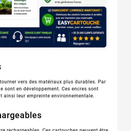
s
ourner vers des matériaux plus durables. Par
le sont en développement. Ces encres sont
nt ainsi leur empreinte environnementale.
chargeables
cre rechargeables. Ces cartouches peuvent être