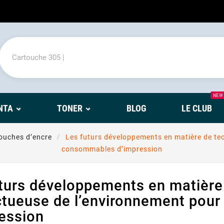
NEW
NTA
TONER
BLOG
LE CLUB
touches d’encre
Les futurs développements en matière de te
consommables d’impression
turs développements en matière
ctueuse de l’environnement pou
ession