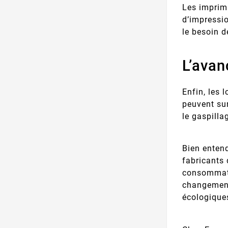
Les imprim
d’impressio
le besoin d
L’avan
Enfin, les 
peuvent sur
le gaspilla
Bien enten
fabricants 
consommate
changement
écologique