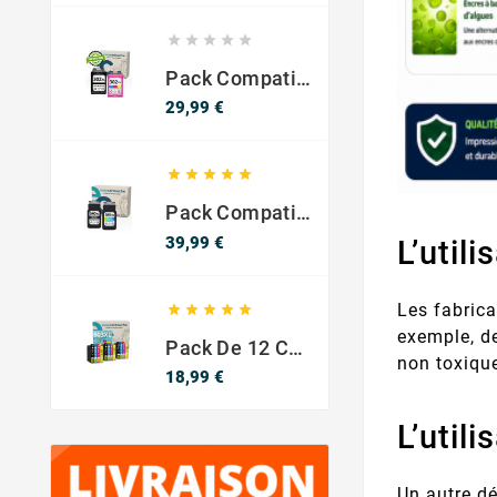





Pack Compatible Con HP 302 XL Negro Y Color - SIN NIVEL DE TINTA
Precio
29,99 €





Pack Compatible Canon PG-540 XL / CL-541 XL ? Negro Y Color ? Alta Capacidad
Precio
39,99 €
L’util
Les fabric





exemple, d
Pack De 12 Cartuchos Compatibles EPSON 603XL
non toxique
Precio
18,99 €
L’util
Un autre dé