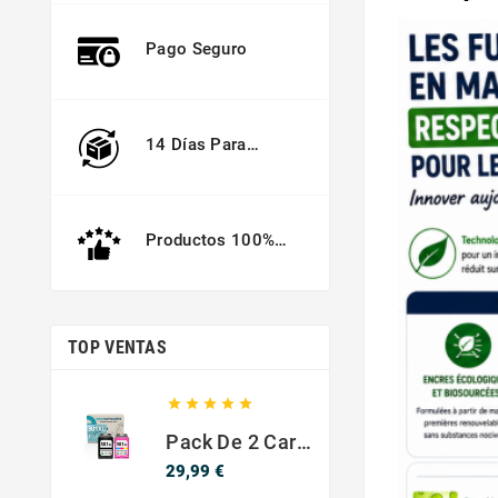
Pago Seguro
14 Días Para
Devolver
Productos 100%
Garantizados
TOP VENTAS





Pack De 2 Cartuchos Compatibles Con HP 301 XL Negro Y Color
Precio
29,99 €