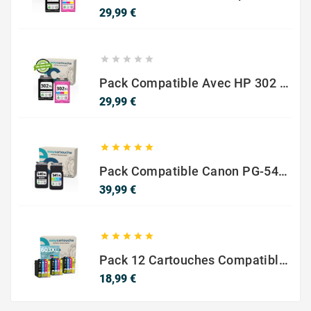
Prix
29,99 €





Pack Compatible Avec HP 302 XL Noir Et Couleur - SANS NIVEAU ENCRE
Prix
29,99 €





Pack Compatible Canon PG-540 XL / CL-541 XL – Noir & Couleur – Haute Capacité
Prix
39,99 €





Pack 12 Cartouches Compatible EPSON 603XL
Prix
18,99 €