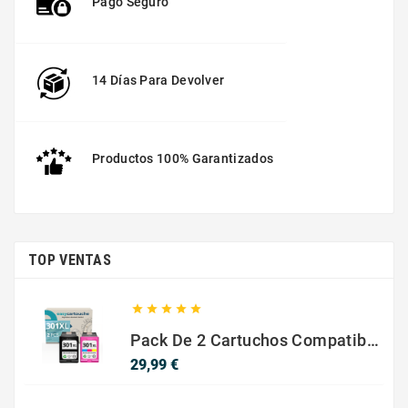
Pago Seguro
14 Días Para Devolver
Productos 100% Garantizados
TOP VENTAS





Pack De 2 Cartuchos Compatibles Con HP 301 XL Negro Y Color
Precio
29,99 €