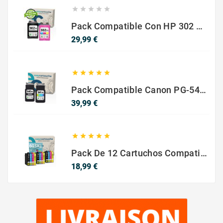





Pack Compatible Con HP 302 XL Negro Y Color - SIN NIVEL DE TINTA
Precio
29,99 €





Pack Compatible Canon PG-540 XL / CL-541 XL ? Negro Y Color ? Alta Capacidad
Precio
39,99 €





Pack De 12 Cartuchos Compatibles EPSON 603XL
Precio
18,99 €