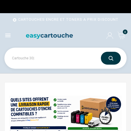
CARTOUCHES ENCRE ET TONERS A PRIX DISCOUNT

0
