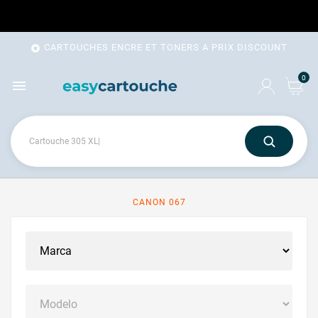
CARTOUCHES ENCRE ET TONERS A PRIX DISCOUNT

0

CANON 067