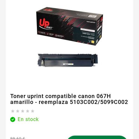
Toner uprint compatible canon 067H
amarillo - reemplaza 5103C002/5099C002





En stock
99,60 €