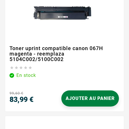
Toner uprint compatible canon 067H
magenta - reemplaza
5104C002/5100C002





En stock
99,60 €
83,99 €
AJOUTER AU PANIER
Precio