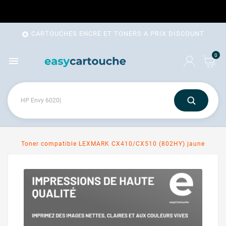
CARTOUCHES ENCRE ET TONERS A PRIX DISCOUNT

0

Toner compatible LEXMARK CX410/CX510 (802HY) jaune