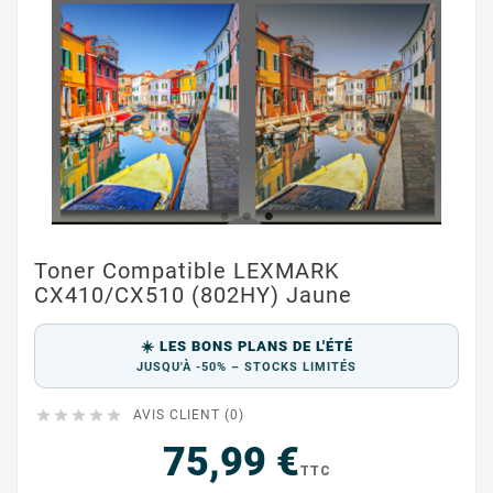
Toner Compatible LEXMARK
CX410/CX510 (802HY) Jaune
☀️ LES BONS PLANS DE L'ÉTÉ
JUSQU'À -50% – STOCKS LIMITÉS





AVIS CLIENT (0)
75,99 €
TTC