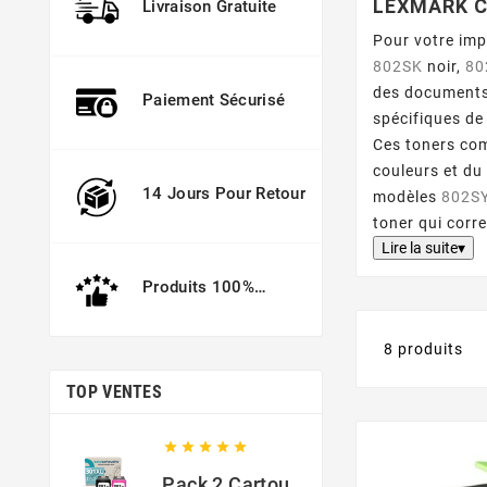
LEXMARK C
Livraison Gratuite
Pour votre im
802SK
noir,
80
des documents 
Paiement Sécurisé
spécifiques de
Ces toners com
couleurs et du
14 Jours Pour Retour
modèles
802S
toner qui corr
Lire la suite▾
Produits 100%
Garantis
8 produits
TOP VENTES





Pack 2 Cartouches Compatible Avec HP 301 XL Noir Et Couleur