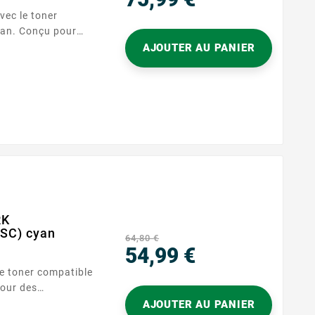
vec le toner
Prix
an. Conçu pour
a une capacité
AJOUTER AU PANIER
RK
SC) cyan
64,80 €
54,99 €
le toner compatible
Prix
our des
e d'une capacité
AJOUTER AU PANIER