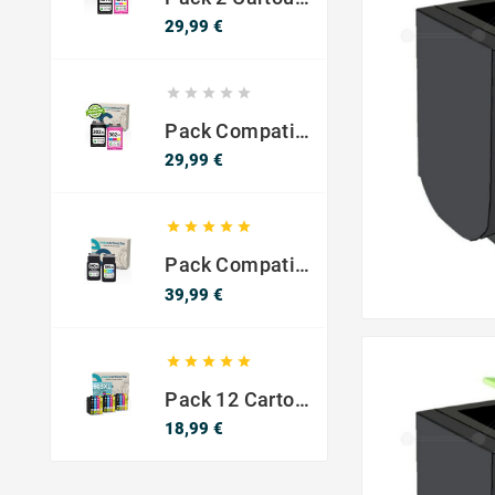
Prix
29,99 €





Pack Compatible Avec HP 302 XL Noir Et Couleur - SANS NIVEAU ENCRE
Prix
29,99 €





Pack Compatible Canon PG-540 XL / CL-541 XL – Noir & Couleur – Haute Capacité
Prix
39,99 €





Pack 12 Cartouches Compatible EPSON 603XL
Prix
18,99 €