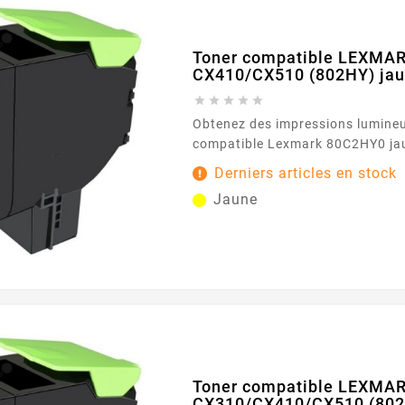
Toner compatible LEXMA
CX410/CX510 (802HY) ja





Obtenez des impressions lumineu
compatible Lexmark 80C2HY0 jau
une capacité d'impression de 300
Derniers articles en stock
des performances fiables. Caractéristiques
Jaune
principales : Couleur : Jaune Capacité d'impression
: 3000 pages Garantie : 2 ans ...
Toner compatible LEXMA
CX310/CX410/CX510 (802