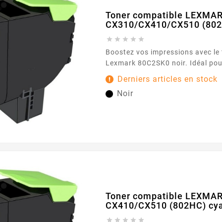
Toner compatible LEXMA
CX310/CX410/CX510 (802S





Boostez vos impressions avec le
Lexmark 80C2SK0 noir. Idéal po
professionnels, ce toner garanti
Derniers articles en stock
nettes et précises. Avec une cap
Noir
de 2500 pages, il assure des per
et durables. Caractéristiques principales : Couleur :
Noir Capacité...
Toner compatible LEXMA
CX410/CX510 (802HC) cy




