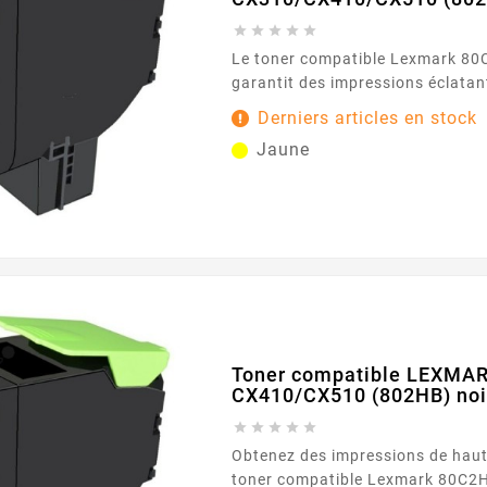





Le toner compatible Lexmark 80
garantit des impressions éclatan
capacité d'impression de 2000 pa
Derniers articles en stock
parfait pour des résultats durabl
Jaune
Caractéristiques principales : Couleur : Jaune
Toner compatible LEXMA
CX410/CX510 (802HB) noi





Obtenez des impressions de haute
toner compatible Lexmark 80C2H