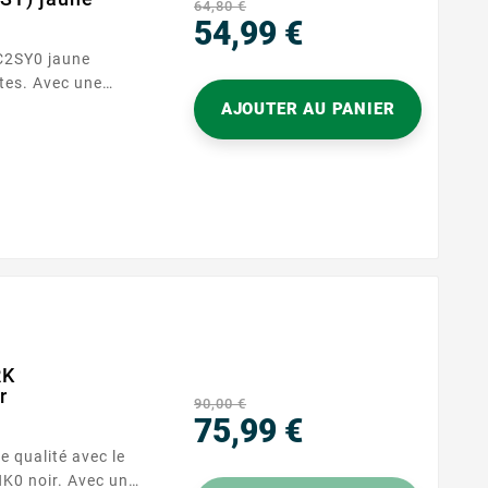
64,80 €
54,99 €
C2SY0 jaune
Prix
tes. Avec une
ges, ce toner est
AJOUTER AU PANIER
es et constants.
Capacité d'impression : 2000 pages Garantie : 2...
RK
r
90,00 €
75,99 €
 qualité avec le
Prix
K0 noir. Avec une