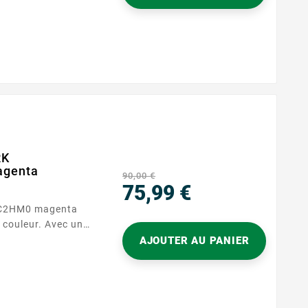
RK
agenta
90,00 €
75,99 €
80C2HM0 magenta
Prix
 couleur. Avec une
ges, ce toner est
AJOUTER AU PANIER
essionnelles.
Capacité d'impression : 3000 pages Garantie : 2...