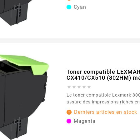
d'impression de 2000 pages. Caractéristiques
Cyan
principales : Couleur : Cyan Capacité d'impression :
2000 pages Garantie : 2 ans ...
Toner compatible LEXMA
CX410/CX510 (802HM) m





Le toner compatible Lexmark 
assure des impressions riches en
capacité d'impression de 3000 pa
Derniers articles en stock
parfait pour les impressions prof
Magenta
Caractéristiques principales : Couleur : Magenta