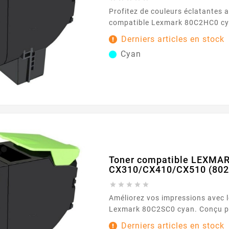
Profitez de couleurs éclatantes a
compatible Lexmark 80C2HC0 cy
des impressions vives, ce toner 
Derniers articles en stock
d'impression de 3000 pages. Caractéristiques
Cyan
principales : Couleur : Cyan Capacité d'impression :
3000 pages Garantie : 2 ans ...
Toner compatible LEXMA
CX310/CX410/CX510 (802





Améliorez vos impressions avec 
Lexmark 80C2SC0 cyan. Conçu p
impressions éclatantes, il dispos
Derniers articles en stock