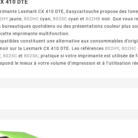
X 410 DTE
primante Lexmark CX 410 DTE, Easycartouche propose des tone
2HY
jaune,
802HC
cyan,
802SC
cyan et
802HB
noir. Que vous 
bureautiques quotidiens ou des présentations couleur plus soi
 cette imprimante multifonction.
patibles constituent une alternative aux consommables d’orig
 noir sur la Lexmark CX 410 DTE. Les références
802HY
,
802HC
Y
,
802SC
et
802SK
, pratique si votre imprimante est utilisée de 
espond le mieux à votre volume d’impression et à l’utilisation r