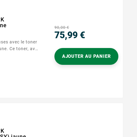
RK
une
90,00 €
75,99 €
ses avec le toner
Prix
ne. Ce toner, avec
0 pages, garantit
AJOUTER AU PANIER
RK
SY) jaune