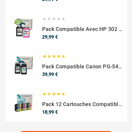





Pack Compatible Avec HP 302 XL Noir Et Couleur - SANS NIVEAU ENCRE
LEXMARK MS811/MS812
Prix
29,99 €





Pack Compatible Canon PG-540 XL / CL-541 XL – Noir & Couleur – Haute Capacité
Prix
39,99 €
LEXMARK MS711





Pack 12 Cartouches Compatible EPSON 603XL
Prix
18,99 €