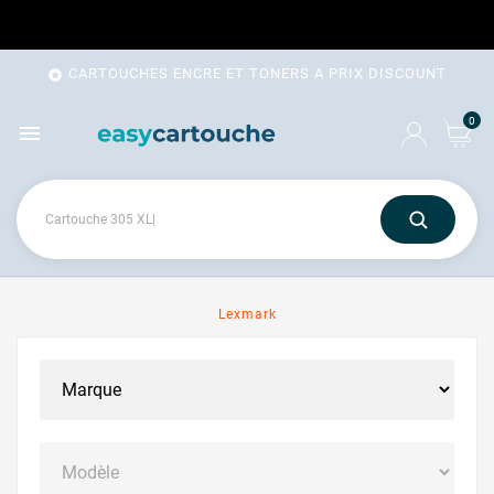
CARTOUCHES ENCRE ET TONERS A PRIX DISCOUNT

0

Lexmark