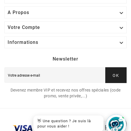

A Propos
T430

Votre Compte

Informations
Newsletter
OK
LEXMARK T644
Devenez membre VIP et recevez nos offres spéciales (code
promo, vente privée,...)
👋 Une question ? Je suis là
pour vous aider !