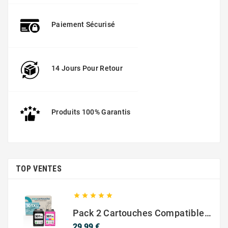
Paiement Sécurisé
14 Jours Pour Retour
LEXMARK MS810
Produits 100% Garantis
TOP VENTES
LEXMARK MS710





Pack 2 Cartouches Compatible Avec HP 301 XL Noir Et Couleur
Prix
29,99 €