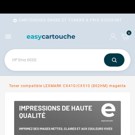
CARTOUCHES ENCRE ET TONERS A PRIX DISCOUNT

0

Toner compatible LEXMARK CX410/CX510 (802HM) magenta