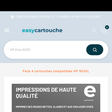
CARTOUCHES ENCRE ET TONERS A PRIX DISCOUNT

0

Pack 4 cartouches compatibles HP 903XL