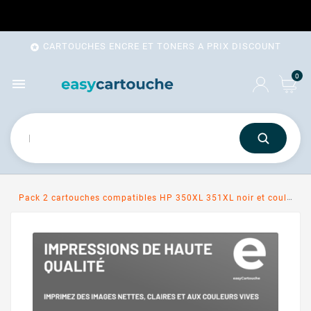
CARTOUCHES ENCRE ET TONERS A PRIX DISCOUNT

0

Pack 2 cartouches compatibles HP 350XL 351XL noir et couleur