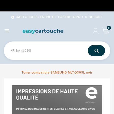
CARTOUCHES ENCRE ET TONERS A PRIX DISCOUNT

0

Toner compatible SAMSUNG MLT-D305L noir