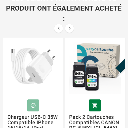
PRODUIT ONT ÉGALEMENT ACHETÉ
:


P


Chargeur USB-C 35W
Pack 2 Cartouches
Compatible IPhone
Compatibles CANON
16/15/14, IPad
PG-545XL/CL-546XL