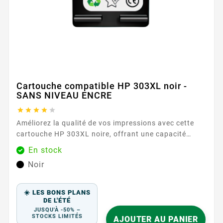
Cartouche compatible HP 303XL noir -
SANS NIVEAU ENCRE





Améliorez la qualité de vos impressions avec cette
cartouche HP 303XL noire, offrant une capacité
d'impression de 600 pages. Parfaite pour les
En stock
utilisateurs intensifs, cette cartouche garantit une
Noir
performance durable et réduit les interruptions
fréquentes grâce à sa capacité élevée. Sa formule
d'encre avancée permet de produire des textes clairs
☀️ LES BONS PLANS
et des graphiques détaillés, assurant une...
DE L'ÉTÉ
JUSQU'À -50% –
STOCKS LIMITÉS
AJOUTER AU PANIER