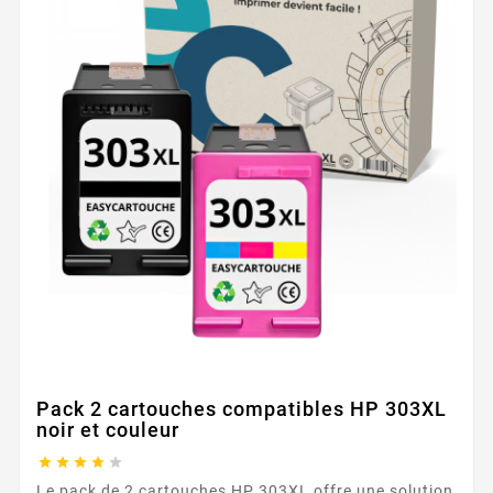
Pack 2 cartouches compatibles HP 303XL
noir et couleur





Le pack de 2 cartouches HP 303XL offre une solution