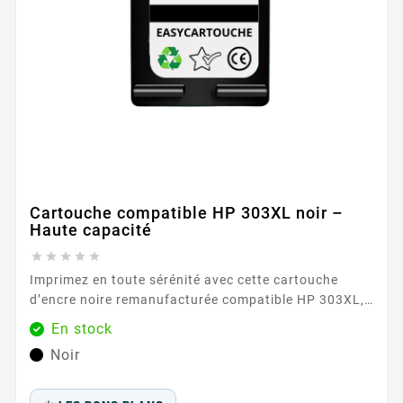
Cartouche compatible HP 303XL noir –
Haute capacité





Imprimez en toute sérénité avec cette cartouche
d’encre noire remanufacturée compatible HP 303XL,
conçue pour offrir des impressions nettes, précises et
En stock
de haute qualité. Idéale pour une utilisation
Noir
quotidienne, elle est parfaitement adaptée aux
besoins des particuliers comme des professionnels
exigeant un rendu optimal des textes et documents