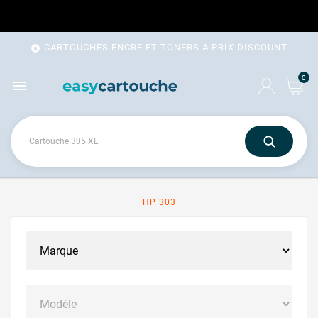
CARTOUCHES ENCRE ET TONERS A PRIX DISCOUNT

0

HP 303