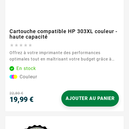
Cartouche compatible HP 303XL couleur -
haute capacité





Offrez à votre imprimante des performances
optimales tout en maîtrisant votre budget grâce à
cette cartouche d’encre couleur remanufacturée
En stock
compatible HP 303XL haute capacité. Idéale pour un
Couleur
usage domestique ou professionnel, cette cartouche
tricolore (cyan, magenta, jaune) garantit des
impressions nettes, éclatantes et durables. Avec une
22,80 €
grande capacité d’encre, elle permet...
19,99 €
AJOUTER AU PANIER
Prix