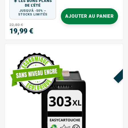
☀️ LES BONS PLANS
en noir et blanc. Cette cartouche haute...
DE L'ÉTÉ
JUSQU'À -50% –
STOCKS LIMITÉS
AJOUTER AU PANIER
22,80 €
19,99 €
Prix
PR