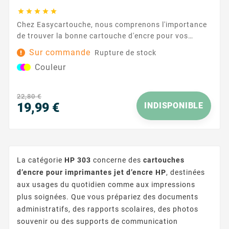





Chez Easycartouche, nous comprenons l'importance
de trouver la bonne cartouche d'encre pour vos
besoins d'impression. C'est pourquoi nous proposons
Sur commande
Rupture de stock
la Cartouche compatible HP 303XL Couleur - sans
Couleur
niveau d'encre, conçue pour fournir des impressions
de haute qualité tout en vous faisant économiser de
l'argent. Cette cartouche couleur HP 303XL est une...
22,80 €
19,99 €
INDISPONIBLE
Prix
La catégorie
HP 303
concerne des
cartouches
d’encre pour imprimantes jet d’encre HP
, destinées
aux usages du quotidien comme aux impressions
plus soignées. Que vous prépariez des documents
administratifs, des rapports scolaires, des photos
souvenir ou des supports de communication