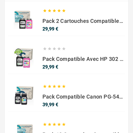





Pack 2 Cartouches Compatible Avec HP 301 XL Noir Et Couleur
Prix
29,99 €





Pack Compatible Avec HP 302 XL Noir Et Couleur - SANS NIVEAU ENCRE
Prix
29,99 €





Pack Compatible Canon PG-540 XL / CL-541 XL – Noir & Couleur – Haute Capacité
Prix
39,99 €




