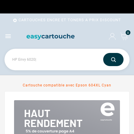
CARTOUCHES ENCRE ET TONERS A PRIX DISCOUNT

0

Cartouche compatible avec Epson 604XL Cyan