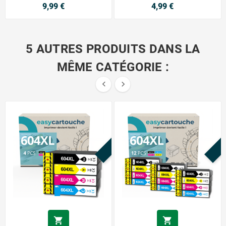
9,99 €
4,99 €
5 AUTRES PRODUITS DANS LA
MÊME CATÉGORIE :


PROMO !
P

