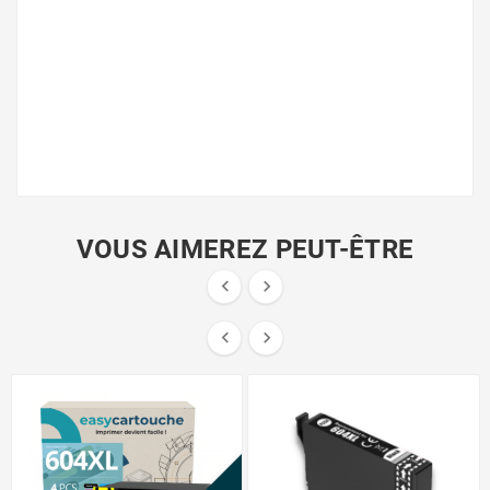
VOUS AIMEREZ PEUT-ÊTRE




PROMO !