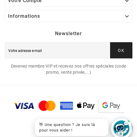

Votre Compte

Informations
Newsletter
OK
Devenez membre VIP et recevez nos offres spéciales (code
promo, vente privée,...)
👋 Une question ? Je suis là
pour vous aider !
© 2026 - EasyCartouche™