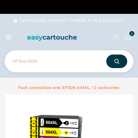
CARTOUCHES ENCRE ET TONERS A PRIX DISCOUNT

0

Pack compatible avec EPSON 604XL, 12 cartouches