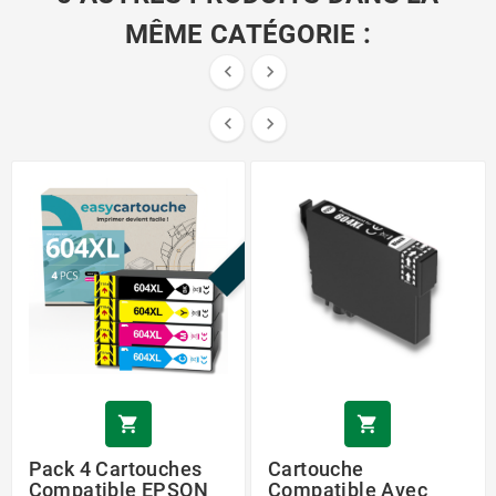
MÊME CATÉGORIE :




PROMO !


Pack 4 Cartouches
Cartouche
Compatible EPSON
Compatible Avec