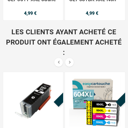
4,99 €
4,99 €
LES CLIENTS AYANT ACHETÉ CE
PRODUIT ONT ÉGALEMENT ACHETÉ
:


PROMO !
P