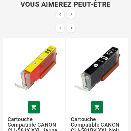
VOUS AIMEREZ PEUT-ÊTRE






Cartouche
Cartouche
Compatible CANON
Compatible CANON
CLI-581Y XXL Jaune
CLI-581BK XXL Noir