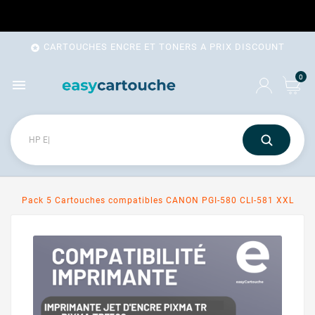
CARTOUCHES ENCRE ET TONERS A PRIX DISCOUNT

0

Pack 5 Cartouches compatibles CANON PGI-580 CLI-581 XXL