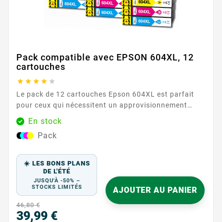
Pack compatible avec EPSON 604XL, 12
cartouches





Le pack de 12 cartouches Epson 604XL est parfait
pour ceux qui nécessitent un approvisionnement
important en encre. Comprenant trois cartouches de
En stock
chaque couleur, ce pack offre une performance fiable
Pack
et économique. Caractéristiques principales :
Couleurs : 3 Noir, 3 Cyan, 3 Magenta, 3 Jaune
Capacité d'impression...
☀️ LES BONS PLANS
DE L'ÉTÉ
JUSQU'À -50% –
STOCKS LIMITÉS
AJOUTER AU PANIER
46,80 €
39,99 €