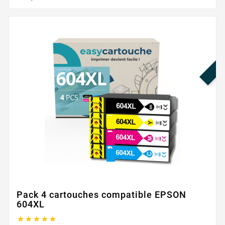
Prix
PR
Pack 4 cartouches compatible EPSON
604XL




