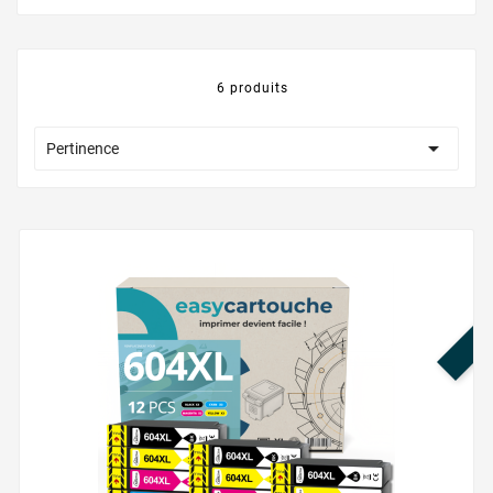
6 produits

Pertinence
PR