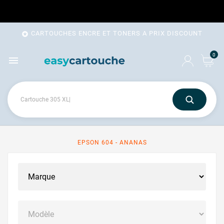
CARTOUCHES ENCRE ET TONERS A PRIX DISCOUNT

0

EPSON 604 - ANANAS