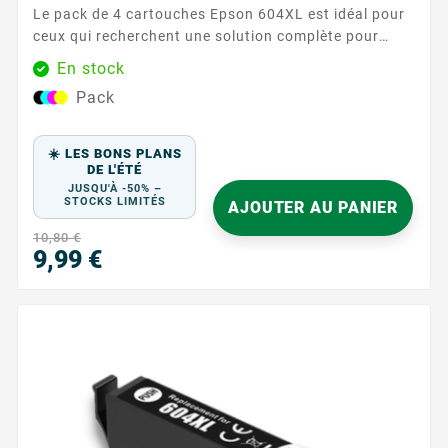
Le pack de 4 cartouches Epson 604XL est idéal pour
ceux qui recherchent une solution complète pour
leurs besoins d'impression. Comprenant une
En stock
cartouche de chaque couleur (noir, cyan, magenta et
Pack
jaune), ce pack assure une couverture complète pour
tous vos documents et images, avec une qualité
d'impression exceptionnelle. Caractéristiques
☀️ LES BONS PLANS
principales : ...
DE L'ÉTÉ
JUSQU'À -50% –
STOCKS LIMITÉS
AJOUTER AU PANIER
10,80 €
9,99 €
Prix