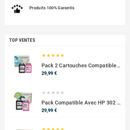
Produits 100% Garantis
TOP VENTES





Pack 2 Cartouches Compatible Avec HP 301 XL Noir Et Couleur
Prix
29,99 €





Pack Compatible Avec HP 302 XL Noir Et Couleur - SANS NIVEAU ENCRE
Prix
29,99 €




