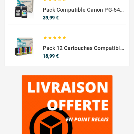
Pack Compatible Canon PG-540 XL / CL-541 XL – Noir & Couleur – Haute Capacité
Prix
39,99 €





Pack 12 Cartouches Compatible EPSON 603XL
Prix
18,99 €