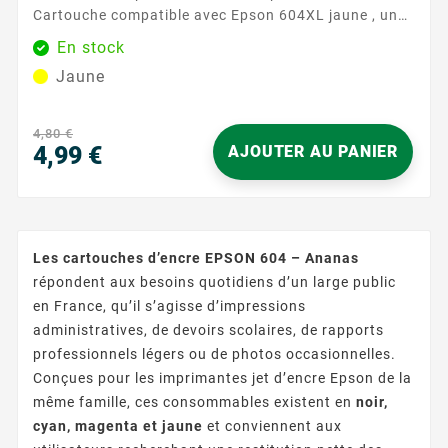
Cartouche compatible avec Epson 604XL jaune , un
choix fiable pour ceux qui recherchent des résultats
En stock
d'impression vifs et constants. Conçue
Jaune
spécifiquement pour votre imprimante Epson, cette
cartouche garantit que chaque page éclate de
nuances jaunes éclatantes et fidèles à la réalité. Que
4,80 €
vous imprimiez des documents ou des...
4,99 €
AJOUTER AU PANIER
Prix
Les cartouches d’encre EPSON 604 – Ananas
répondent aux besoins quotidiens d’un large public
en France, qu’il s’agisse d’impressions
administratives, de devoirs scolaires, de rapports
professionnels légers ou de photos occasionnelles.
Conçues pour les imprimantes jet d’encre Epson de la
même famille, ces consommables existent en
noir,
cyan, magenta et jaune
et conviennent aux