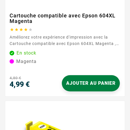
Cartouche compatible avec Epson 604XL
Magenta





Améliorez votre expérience d'impression avec la
Cartouche compatible avec Epson 604XL Magenta ,
disponible exclusivement chez Easycartouche.
En stock
Conçue pour répondre aux normes élevées de qualité
Magenta
et de fiabilité, cette cartouche magenta est un
excellent choix pour celles et ceux qui exigent des
couleurs éclatantes sans compromettre les
4,80 €
performances. Cette cartouche fait...
4,99 €
AJOUTER AU PANIER
Prix