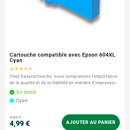
Cartouche compatible avec Epson 604XL
Cyan





Chez Easycartouche, nous comprenons l'importance
de la qualité et de la fiabilité en matière d'impression.
C'est pourquoi notre Cartouche compatible avec
En stock
Epson 604XL Cyan est conçue pour répondre à vos
Cyan
besoins avec précision et efficacité. Cette cartouche
haute capacité garantit des nuances de cyan
éclatantes, parfaites pour produire des images
4,80 €
saisissantes et des documents...
4,99 €
AJOUTER AU PANIER
Prix