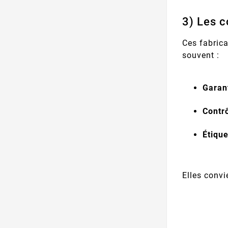
3) Les c
Ces fabrica
souvent :
Garant
Contr
Étique
Elles convi