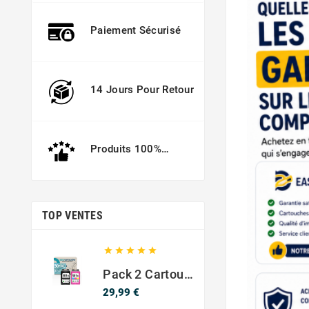
Paiement Sécurisé
14 Jours Pour Retour
Produits 100%
Garantis
TOP VENTES





Pack 2 Cartouches Compatible Avec HP 301 XL Noir Et Couleur
Prix
29,99 €