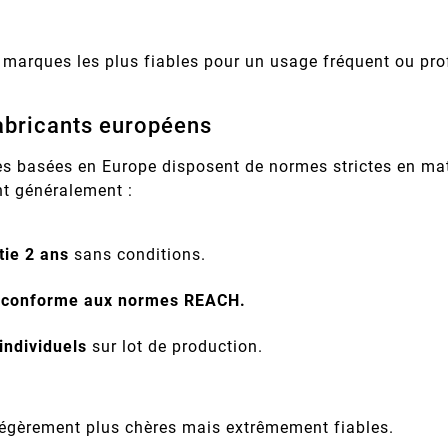
 marques les plus fiables pour un usage fréquent ou pro
abricants européens
 basées en Europe disposent de normes strictes en matiè
r Fréquents
Imprimante Epson : Que
Quels
nt généralement :
 Canon :
Faire Face Au Message «
Garantis
00, 5B00,
Votre imprimante Epson
Comment
épannage
Cartouche Non Reconnue » ?
D’impress
reconnue…
affiche « cartouche non
fourniss
Leur
Com
messages
reconnue » ? Causes, méthode
compatible
tie 2 ans
sans conditions.
 imprimante
de réinitialisation en 7 étapes,
qualité, 
ez chaque
piège des mises à jour
normes 
 conforme aux normes REACH.
 pas.
firmware et ...
vérifi
individuels
sur lot de production.
 légèrement plus chères mais extrêmement fiables.