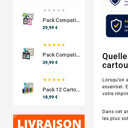





Pack Compatible Avec HP 302 XL Noir Et Couleur - SANS NIVEAU ENCRE
Prix
29,99 €





Quelle
Pack Compatible Canon PG-540 XL / CL-541 XL – Noir & Couleur – Haute Capacité
Prix
39,99 €
cartou
Lorsqu’on a





essentiel. 
Pack 12 Cartouches Compatible EPSON 603XL
votre impr
Prix
18,99 €
Dans cet ar
les plus sol