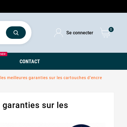
0
Se connecter
NEW
CONTACT
les meilleures garanties sur les cartouches d’encre
 garanties sur les